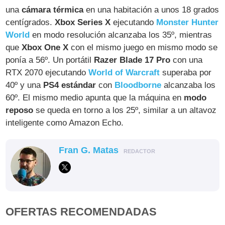
una
cámara térmica
en una habitación a unos 18 grados
centígrados.
Xbox Series X
ejecutando
Monster Hunter
World
en modo resolución alcanzaba los 35º, mientras
que
Xbox One X
con el mismo juego en mismo modo se
ponía a 56º. Un portátil
Razer Blade 17 Pro
con una
RTX 2070 ejecutando
World of Warcraft
superaba por
40º y una
PS4 estándar
con
Bloodborne
alcanzaba los
60º. El mismo medio apunta que la máquina en
modo
reposo
se queda en torno a los 25º, similar a un altavoz
inteligente como Amazon Echo.
Fran G. Matas
REDACTOR
OFERTAS RECOMENDADAS