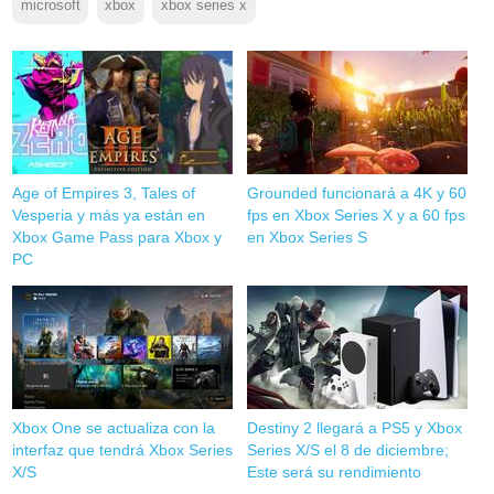
microsoft
xbox
xbox series x
Age of Empires 3, Tales of
Grounded funcionará a 4K y 60
Vesperia y más ya están en
fps en Xbox Series X y a 60 fps
Xbox Game Pass para Xbox y
en Xbox Series S
PC
Xbox One se actualiza con la
Destiny 2 llegará a PS5 y Xbox
interfaz que tendrá Xbox Series
Series X/S el 8 de diciembre;
X/S
Este será su rendimiento