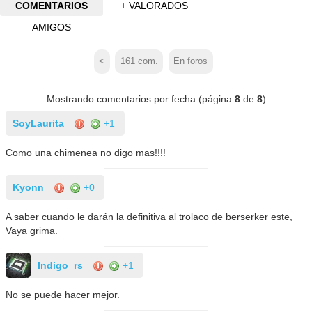
COMENTARIOS
+ VALORADOS
AMIGOS
<
161
com.
En foros
Mostrando comentarios por fecha (página
8
de
8
)
SoyLaurita
+1
Como una chimenea no digo mas!!!!
Kyonn
+0
A saber cuando le darán la definitiva al trolaco de berserker este,
Vaya grima.
Indigo_rs
+1
No se puede hacer mejor.