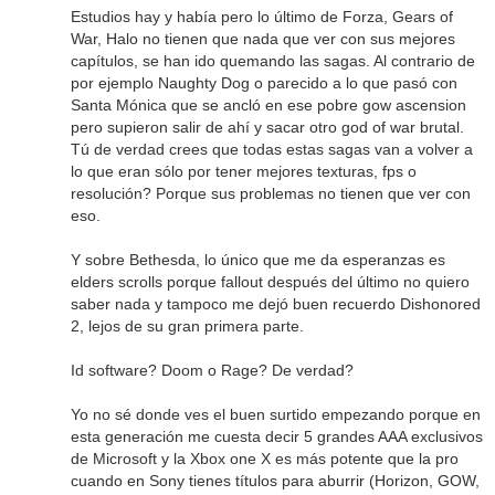
Estudios hay y había pero lo último de Forza, Gears of
War, Halo no tienen que nada que ver con sus mejores
capítulos, se han ido quemando las sagas. Al contrario de
por ejemplo Naughty Dog o parecido a lo que pasó con
Santa Mónica que se ancló en ese pobre gow ascension
pero supieron salir de ahí y sacar otro god of war brutal.
Tú de verdad crees que todas estas sagas van a volver a
lo que eran sólo por tener mejores texturas, fps o
resolución? Porque sus problemas no tienen que ver con
eso.
Y sobre Bethesda, lo único que me da esperanzas es
elders scrolls porque fallout después del último no quiero
saber nada y tampoco me dejó buen recuerdo Dishonored
2, lejos de su gran primera parte.
Id software? Doom o Rage? De verdad?
Yo no sé donde ves el buen surtido empezando porque en
esta generación me cuesta decir 5 grandes AAA exclusivos
de Microsoft y la Xbox one X es más potente que la pro
cuando en Sony tienes títulos para aburrir (Horizon, GOW,