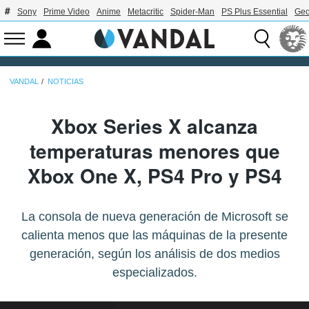
Sony
Prime Video
Anime
Metacritic
Spider-Man
PS Plus Essential
Geo
VANDAL
NOTICIAS
Xbox Series X alcanza
temperaturas menores que
Xbox One X, PS4 Pro y PS4
La consola de nueva generación de Microsoft se
calienta menos que las máquinas de la presente
generación, según los análisis de dos medios
especializados.