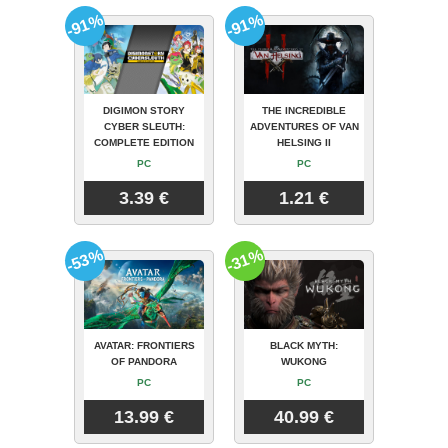
-91%
-91%
DIGIMON STORY
THE INCREDIBLE
CYBER SLEUTH:
ADVENTURES OF VAN
COMPLETE EDITION
HELSING II
PC
PC
3.39 €
1.21 €
-53%
-31%
AVATAR: FRONTIERS
BLACK MYTH:
OF PANDORA
WUKONG
PC
PC
13.99 €
40.99 €