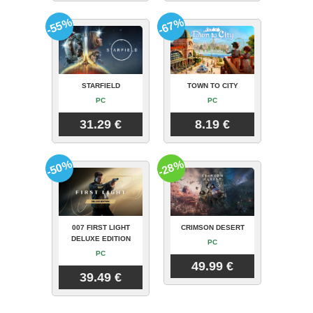
-55%
-67%
STARFIELD
TOWN TO CITY
PC
PC
31.29 €
8.19 €
-50%
-28%
007 FIRST LIGHT
CRIMSON DESERT
DELUXE EDITION
PC
PC
49.99 €
39.49 €