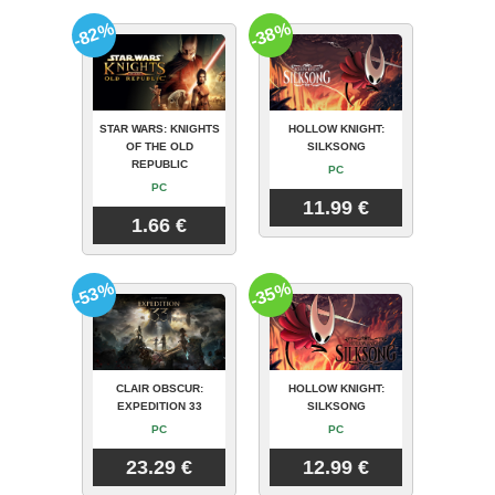
-82%
-38%
STAR WARS: KNIGHTS
HOLLOW KNIGHT:
OF THE OLD
SILKSONG
REPUBLIC
PC
PC
11.99 €
1.66 €
-53%
-35%
CLAIR OBSCUR:
HOLLOW KNIGHT:
EXPEDITION 33
SILKSONG
PC
PC
23.29 €
12.99 €