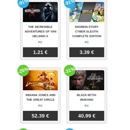
-91%
-91%
THE INCREDIBLE
DIGIMON STORY
ADVENTURES OF VAN
CYBER SLEUTH:
HELSING II
COMPLETE EDITION
PC
PC
1.21 €
3.39 €
-25%
-31%
INDIANA JONES AND
BLACK MYTH:
THE GREAT CIRCLE
WUKONG
PC
PC
52.39 €
40.99 €