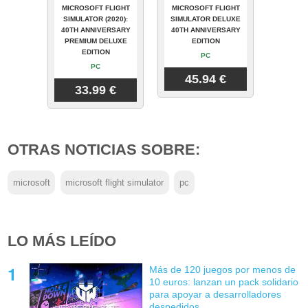
MICROSOFT FLIGHT
MICROSOFT FLIGHT
SIMULATOR (2020):
SIMULATOR DELUXE
40TH ANNIVERSARY
40TH ANNIVERSARY
PREMIUM DELUXE
EDITION
EDITION
PC
PC
45.94 €
33.99 €
OTRAS NOTICIAS SOBRE:
microsoft
microsoft flight simulator
pc
LO MÁS LEÍDO
Más de 120 juegos por menos de
10 euros: lanzan un pack solidario
para apoyar a desarrolladores
despedidos