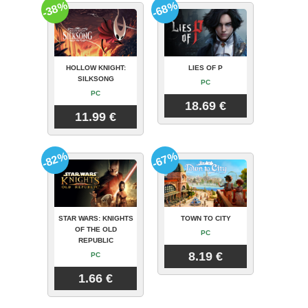
-38%
-68%
HOLLOW KNIGHT:
LIES OF P
SILKSONG
PC
PC
18.69 €
11.99 €
-82%
-67%
STAR WARS: KNIGHTS
TOWN TO CITY
OF THE OLD
PC
REPUBLIC
8.19 €
PC
1.66 €