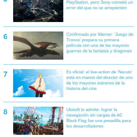
PlayStation, pero Sony cometió un
error del que no se arrepienten
Confirmado por Warner: 'Juego de
Tronos' prepara su primera
película con una de las mayores
guerras de la fantasía y dragones
Es oficial: el live-action de 'Naruto'
está en manos del director de uno
de los mayores estrenos de la
historia del cine
Ubisoft lo admite: lograr la
navegación sin cargas de AC
Black Flag fue una pesadilla para
los desarrolladores