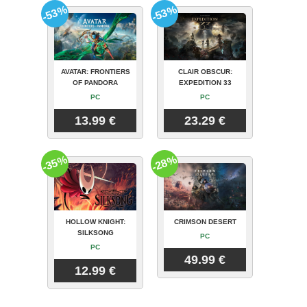
-53%
-53%
AVATAR: FRONTIERS
CLAIR OBSCUR:
OF PANDORA
EXPEDITION 33
PC
PC
13.99 €
23.29 €
-35%
-28%
HOLLOW KNIGHT:
CRIMSON DESERT
SILKSONG
PC
PC
49.99 €
12.99 €