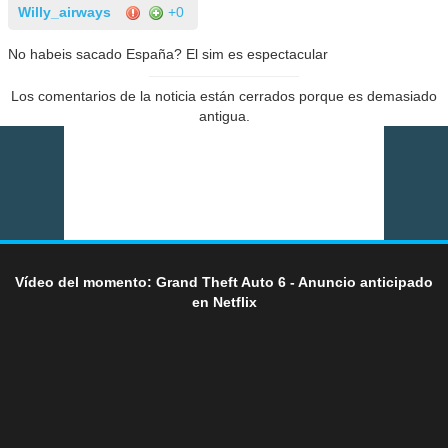
Willy_airways
+0
No habeis sacado España? El sim es espectacular
Los comentarios de la noticia están cerrados porque es demasiado
antigua.
Vídeo del momento: Grand Theft Auto 6 - Anuncio anticipado
en Netflix