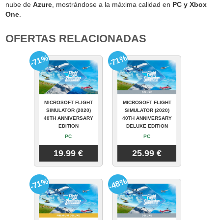
nube de
Azure
, mostrándose a la máxima calidad en
PC y Xbox
One
.
OFERTAS RELACIONADAS
-71%
-71%
MICROSOFT FLIGHT
MICROSOFT FLIGHT
SIMULATOR (2020)
SIMULATOR (2020)
40TH ANNIVERSARY
40TH ANNIVERSARY
EDITION
DELUXE EDITION
PC
PC
19.99 €
25.99 €
-71%
-48%