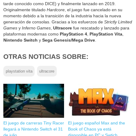
tarde conocido como DICE) y finalmente lanzado en 2019.
Originalmente titulado
Hardcore
, el juego fue cancelado en su
momento debido a la transición de la industria hacia la nueva
generación de consolas. Gracias a los esfuerzos de
Strictly Limited
Games
y
Inferno Games
,
Ultracore
fue rescatado y lanzado para
plataformas modernas como
PlayStation 4
,
PlayStation Vita
,
Nintendo Switch
y
Sega Genesis/Mega Drive
.
OTRAS NOTICIAS SOBRE:
playstation vita
ultracore
El juego de carreras Tiny Racer
El juego español Max and the
llegará a Nintendo Switch el 31
Book of Chaos ya está
de julio
disponible en PC y Swtich