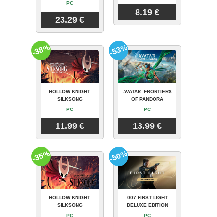
PC
8.19 €
23.29 €
-38%
-53%
HOLLOW KNIGHT:
AVATAR: FRONTIERS
SILKSONG
OF PANDORA
PC
PC
11.99 €
13.99 €
-35%
-50%
HOLLOW KNIGHT:
007 FIRST LIGHT
SILKSONG
DELUXE EDITION
PC
PC