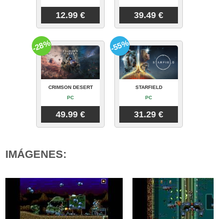
12.99 €
39.49 €
-28%
-55%
CRIMSON DESERT
STARFIELD
PC
PC
49.99 €
31.29 €
IMÁGENES: