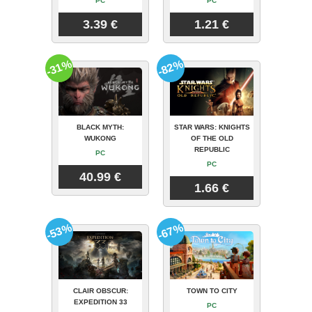
PC
PC
3.39 €
1.21 €
-31%
-82%
BLACK MYTH:
STAR WARS: KNIGHTS
WUKONG
OF THE OLD
REPUBLIC
PC
PC
40.99 €
1.66 €
-53%
-67%
CLAIR OBSCUR:
TOWN TO CITY
EXPEDITION 33
PC