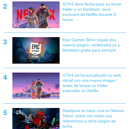
GTA 6 tiene fecha para su tercer
tráiler y un bombazo: será
exclusivo de Netflix durante 6
horas
Epic Games Store regala dos
nuevos juegos: reclámalos ya y
llévatelos gratis para siempre
GTA 6 ya ha actualizado su web
oficial con una nueva imagen
antes de lanzar su tráiler
extendido en Netflix
Deadpool se hace viral en Marvel
Tokon: estas son todas sus
referencias a otros juegos de
lucha