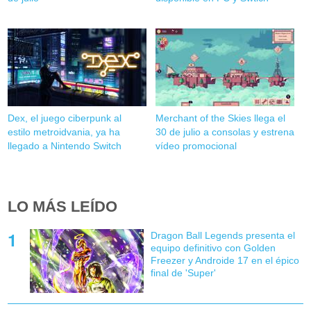
Dex, el juego ciberpunk al
Merchant of the Skies llega el
estilo metroidvania, ya ha
30 de julio a consolas y estrena
llegado a Nintendo Switch
vídeo promocional
LO MÁS LEÍDO
Dragon Ball Legends presenta el
equipo definitivo con Golden
Freezer y Androide 17 en el épico
final de 'Super'