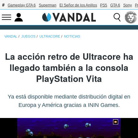
Gameplay GTA 6
Superman
El Señor de los Anillos
PS5
GTA 6
Sony
P
VANDAL
JUEGOS
ULTRACORE
NOTICIAS
La acción retro de Ultracore ha
llegado también a la consola
PlayStation Vita
Ya está disponible mediante distribución digital en
Europa y América gracias a ININ Games.