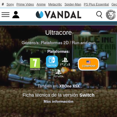
Sony
Prime Video
Anime
Metacritic
Spider-Man
PS Plus Essential
Geo
Ultracore
Género/s:
Plataformas 2D
/
Run and gun
Plataformas:
COMPRAR
También en:
XBOne
XSX
Ficha técnica de la versión
Switch
Más información