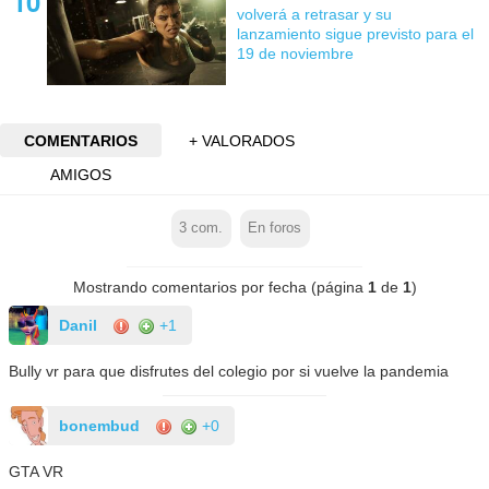
volverá a retrasar y su
lanzamiento sigue previsto para el
19 de noviembre
COMENTARIOS
+ VALORADOS
AMIGOS
3
com.
En foros
Mostrando comentarios por fecha (página
1
de
1
)
Danil
+1
Bully vr para que disfrutes del colegio por si vuelve la pandemia
bonembud
+0
GTA VR