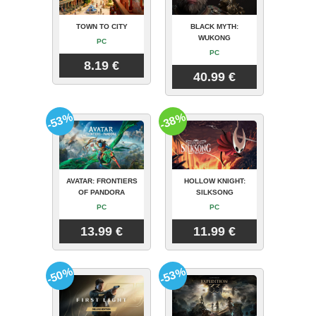
TOWN TO CITY
BLACK MYTH:
WUKONG
PC
PC
8.19 €
40.99 €
-53%
-38%
AVATAR: FRONTIERS
HOLLOW KNIGHT:
OF PANDORA
SILKSONG
PC
PC
13.99 €
11.99 €
-50%
-53%