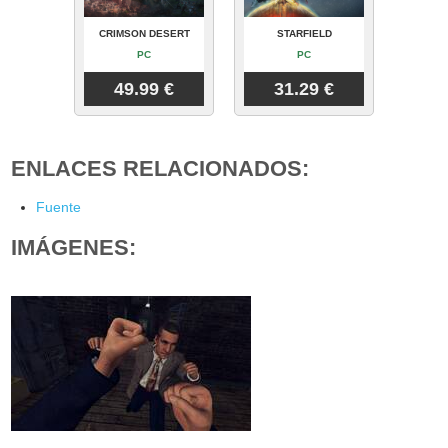
CRIMSON DESERT
STARFIELD
PC
PC
49.99 €
31.29 €
ENLACES RELACIONADOS:
Fuente
IMÁGENES: