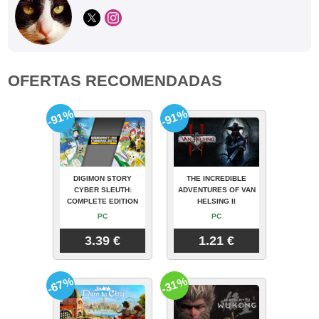
OFERTAS RECOMENDADAS
-91%
-91%
DIGIMON STORY
THE INCREDIBLE
CYBER SLEUTH:
ADVENTURES OF VAN
COMPLETE EDITION
HELSING II
PC
PC
3.39 €
1.21 €
-67%
-31%