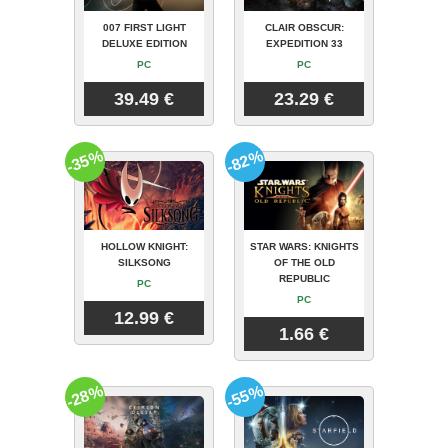
007 FIRST LIGHT
CLAIR OBSCUR:
DELUXE EDITION
EXPEDITION 33
PC
PC
39.49 €
23.29 €
-35%
-82%
HOLLOW KNIGHT:
STAR WARS: KNIGHTS
SILKSONG
OF THE OLD
REPUBLIC
PC
PC
12.99 €
1.66 €
-28%
-55%