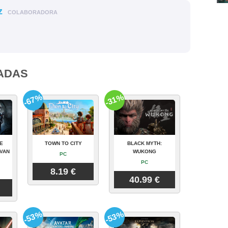
z
COLABORADORA
ADAS
-67%
-31%
E
TOWN TO CITY
BLACK MYTH:
VAN
WUKONG
PC
PC
8.19 €
40.99 €
-53%
-53%