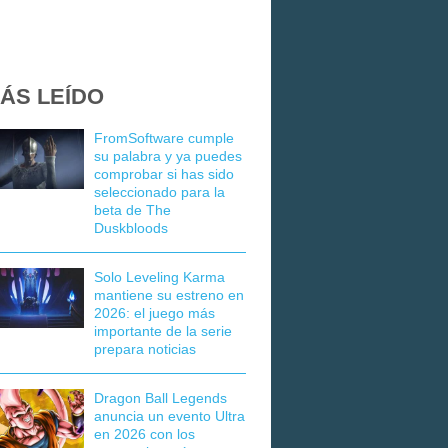
ÁS LEÍDO
FromSoftware cumple
su palabra y ya puedes
comprobar si has sido
seleccionado para la
beta de The
Duskbloods
Solo Leveling Karma
mantiene su estreno en
2026: el juego más
importante de la serie
prepara noticias
Dragon Ball Legends
anuncia un evento Ultra
en 2026 con los