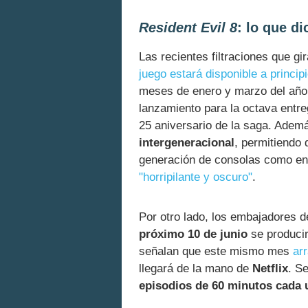
Resident Evil 8
: lo que d
Las recientes filtraciones que gi
juego estará disponible a princip
meses de enero y marzo del año
lanzamiento para la octava entre
25 aniversario de la saga. Adem
intergeneracional
, permitiendo 
generación de consolas como en 
"horripilante y oscuro"
.
Por otro lado, los embajadores 
próximo 10 de junio
se producir
señalan que este mismo mes
arr
llegará de la mano de
Netflix
. S
episodios de 60 minutos cada 