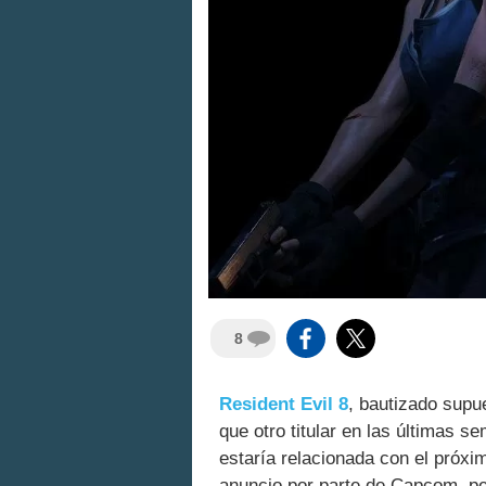
8
Resident Evil 8
, bautizado sup
que otro titular en las últimas 
estaría relacionada con el próxi
anuncio por parte de Capcom, pe