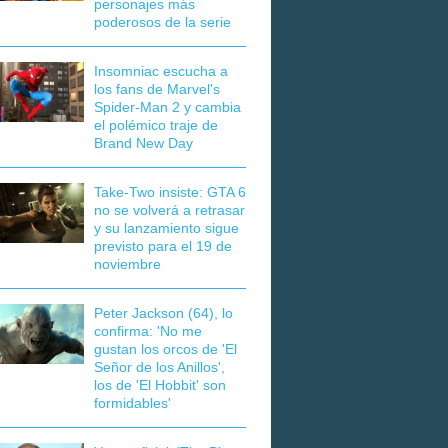
personajes más
poderosos de la serie
Insomniac escucha a
los fans de Marvel's
Spider-Man 2 y cambia
el polémico traje de
Brand New Day
Take-Two insiste: GTA 6
no se volverá a retrasar
y su lanzamiento sigue
previsto para el 19 de
noviembre
Peter Jackson (64), lo
confirma: 'No me
gustan los orcos de 'El
Señor de los Anillos',
los de 'El Hobbit' son
formidables'