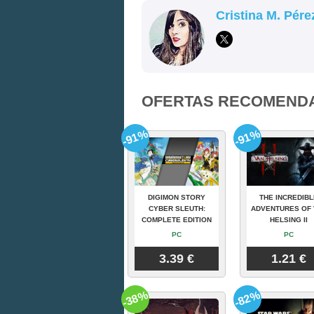
Cristina M. Pére
OFERTAS RECOMEND
-91%
-91%
DIGIMON STORY
THE INCREDIBL
CYBER SLEUTH:
ADVENTURES OF 
COMPLETE EDITION
HELSING II
PC
PC
3.39 €
1.21 €
-38%
-82%