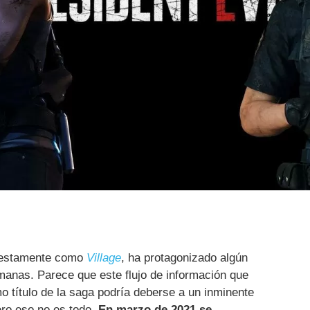
uestamente como
Village
, ha protagonizado algún
semanas. Parece que este flujo de información que
mo título de la saga podría deberse a un inminente
ro eso no es todo.
En marzo de 2021 se