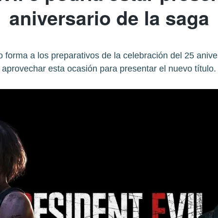
aniversario de la saga
orma a los preparativos de la celebración del 25 anive
aprovechar esta ocasión para presentar el nuevo título.