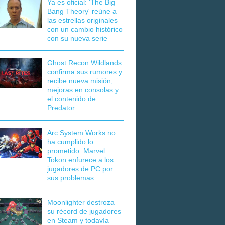
Ya es oficial: 'The Big
Bang Theory' reúne a
las estrellas originales
con un cambio histórico
con su nueva serie
Ghost Recon Wildlands
confirma sus rumores y
recibe nueva misión,
mejoras en consolas y
el contenido de
Predator
Arc System Works no
ha cumplido lo
prometido: Marvel
Tokon enfurece a los
jugadores de PC por
sus problemas
Moonlighter destroza
su récord de jugadores
en Steam y todavía