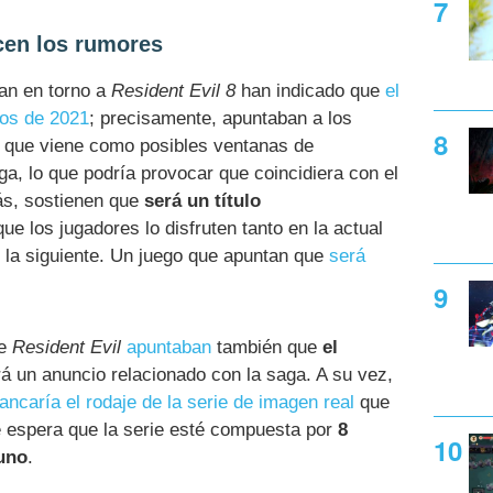
icen los rumores
ran en torno a
Resident Evil 8
han indicado que
el
ios de 2021
; precisamente, apuntaban a los
 que viene como posibles ventanas de
ga, lo que podría provocar que coincidiera con el
ás, sostienen que
será un título
que los jugadores lo disfruten tanto en la actual
la siguiente. Un juego que apuntan que
será
de
Resident Evil
apuntaban
también que
el
á un anuncio relacionado con la saga. A su vez,
ancaría el rodaje de la serie de imagen real
que
e espera que la serie esté compuesta por
8
uno
.