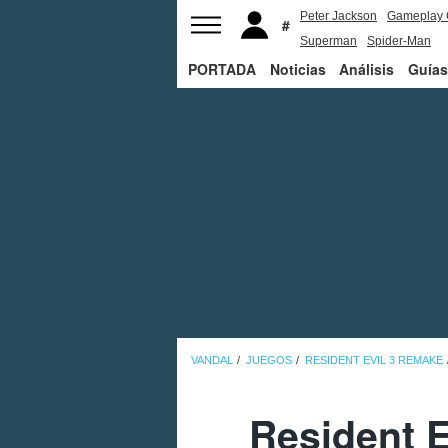
Peter Jackson
Gameplay 
Superman
Spider-Man
PORTADA
Noticias
Análisis
Guías
VANDAL
JUEGOS
RESIDENT EVIL 3 REMAKE
Resident E