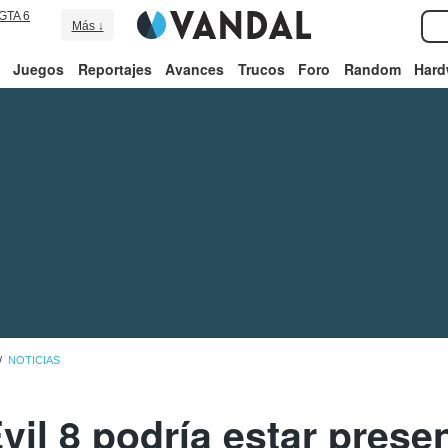
GTA 6
Más ↓
Juegos
Reportajes
Avances
Trucos
Foro
Random
Hard
NOTICIAS
vil 8 podría estar presen