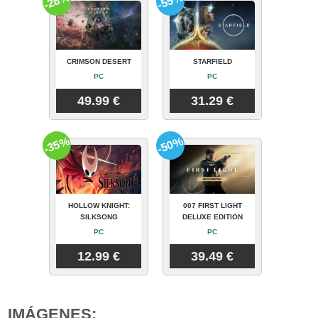
-28%
-55%
CRIMSON DESERT
STARFIELD
PC
PC
49.99 €
31.29 €
-35%
-50%
HOLLOW KNIGHT:
007 FIRST LIGHT
SILKSONG
DELUXE EDITION
PC
PC
12.99 €
39.49 €
IMÁGENES: