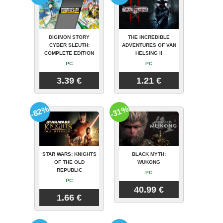
DIGIMON STORY
THE INCREDIBLE
CYBER SLEUTH:
ADVENTURES OF VAN
COMPLETE EDITION
HELSING II
PC
PC
3.39 €
1.21 €
-82%
-31%
STAR WARS: KNIGHTS
BLACK MYTH:
OF THE OLD
WUKONG
REPUBLIC
PC
PC
40.99 €
1.66 €