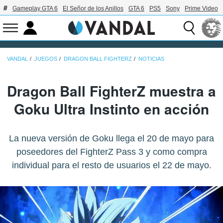
Gameplay GTA 6
El Señor de los Anillos
GTA 6
PS5
Sony
Prime Video
VANDAL
JUEGOS
DRAGON BALL FIGHTERZ
NOTICIAS
Dragon Ball FighterZ muestra a
Goku Ultra Instinto en acción
La nueva versión de Goku llega el 20 de mayo para
poseedores del FighterZ Pass 3 y como compra
individual para el resto de usuarios el 22 de mayo.