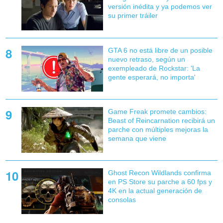
versión inédita y ya podemos ver
su primer tráiler
GTA 6 no está libre de un posible
nuevo retraso, según un
exempleado de Rockstar: 'La
gente esperará, no importa'
Game Freak promete cambios:
Beast of Reincarnation recibirá un
parche con múltiples mejoras la
semana que viene
Ghost Recon Wildlands confirma
en PS Store su parche a 60 fps y
4K en la actual generación de
consolas