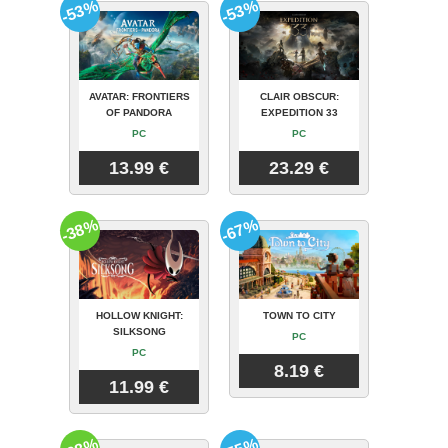
-53%
-53%
AVATAR: FRONTIERS
CLAIR OBSCUR:
OF PANDORA
EXPEDITION 33
PC
PC
13.99 €
23.29 €
-38%
-67%
HOLLOW KNIGHT:
TOWN TO CITY
SILKSONG
PC
PC
8.19 €
11.99 €