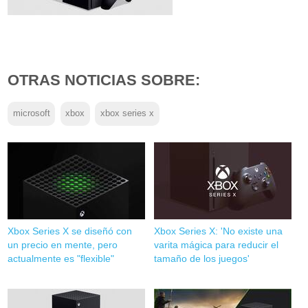
OTRAS NOTICIAS SOBRE:
microsoft
xbox
xbox series x
Xbox Series X se diseñó con
Xbox Series X: 'No existe una
un precio en mente, pero
varita mágica para reducir el
actualmente es "flexible"
tamaño de los juegos'