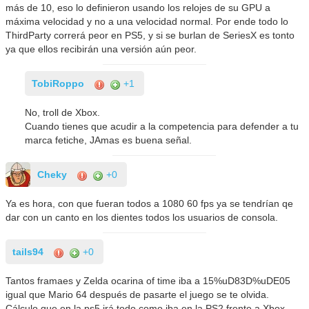
más de 10, eso lo definieron usando los relojes de su GPU a
máxima velocidad y no a una velocidad normal. Por ende todo lo
ThirdParty correrá peor en PS5, y si se burlan de SeriesX es tonto
ya que ellos recibirán una versión aún peor.
TobiRoppo
+1
No, troll de Xbox.
Cuando tienes que acudir a la competencia para defender a tu
marca fetiche, JAmas es buena señal.
Cheky
+0
Ya es hora, con que fueran todos a 1080 60 fps ya se tendrían qe
dar con un canto en los dientes todos los usuarios de consola.
tails94
+0
Tantos framaes y Zelda ocarina of time iba a 15%uD83D%uDE05
igual que Mario 64 después de pasarte el juego se te olvida.
Cálculo que en la ps5 irá todo como iba en la PS2 frente a Xbox