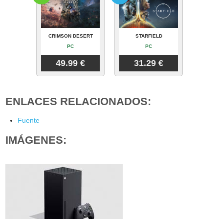
CRIMSON DESERT
STARFIELD
PC
PC
49.99 €
31.29 €
ENLACES RELACIONADOS:
Fuente
IMÁGENES: