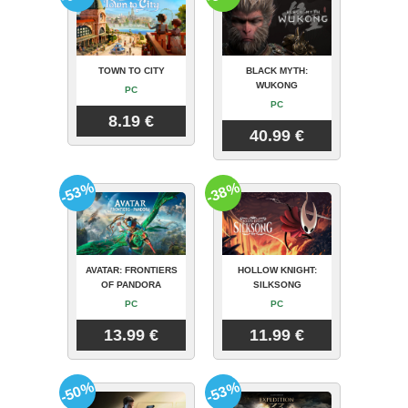
TOWN TO CITY
BLACK MYTH:
WUKONG
PC
PC
8.19 €
40.99 €
-53%
-38%
AVATAR: FRONTIERS
HOLLOW KNIGHT:
OF PANDORA
SILKSONG
PC
PC
13.99 €
11.99 €
-50%
-53%