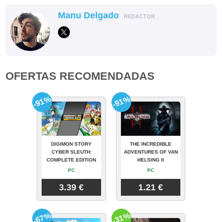
Manu Delgado
REDACTOR
OFERTAS RECOMENDADAS
-91%
-91%
DIGIMON STORY
THE INCREDIBLE
CYBER SLEUTH:
ADVENTURES OF VAN
COMPLETE EDITION
HELSING II
PC
PC
3.39 €
1.21 €
-67%
-31%