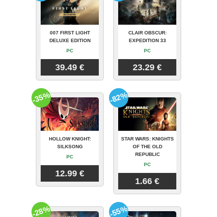
007 FIRST LIGHT
CLAIR OBSCUR:
DELUXE EDITION
EXPEDITION 33
PC
PC
39.49 €
23.29 €
-35%
-82%
HOLLOW KNIGHT:
STAR WARS: KNIGHTS
SILKSONG
OF THE OLD
REPUBLIC
PC
PC
12.99 €
1.66 €
-28%
-55%