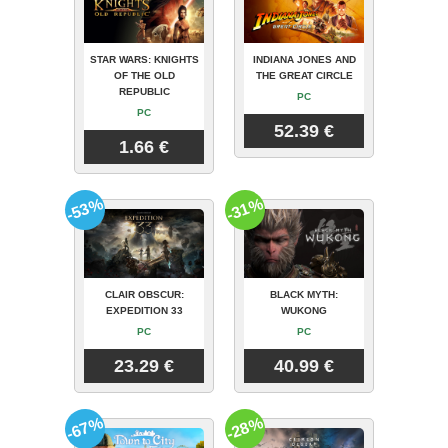
STAR WARS: KNIGHTS
INDIANA JONES AND
OF THE OLD
THE GREAT CIRCLE
REPUBLIC
PC
PC
52.39 €
1.66 €
-53%
-31%
CLAIR OBSCUR:
BLACK MYTH:
EXPEDITION 33
WUKONG
PC
PC
23.29 €
40.99 €
-67%
-28%