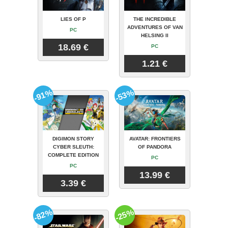
LIES OF P
THE INCREDIBLE
ADVENTURES OF VAN
PC
HELSING II
18.69 €
PC
1.21 €
-91%
-53%
DIGIMON STORY
AVATAR: FRONTIERS
CYBER SLEUTH:
OF PANDORA
COMPLETE EDITION
PC
PC
13.99 €
3.39 €
-82%
-25%