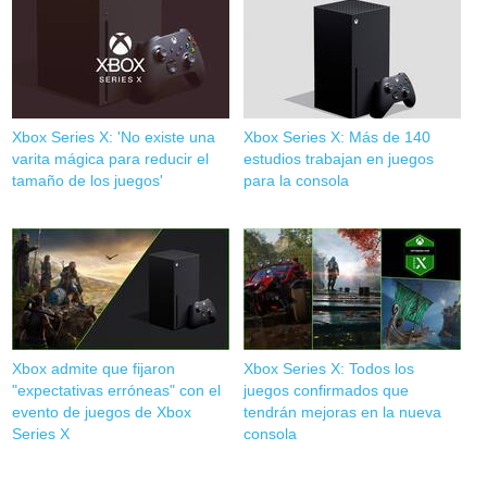
Xbox Series X: 'No existe una
Xbox Series X: Más de 140
varita mágica para reducir el
estudios trabajan en juegos
tamaño de los juegos'
para la consola
Xbox admite que fijaron
Xbox Series X: Todos los
"expectativas erróneas" con el
juegos confirmados que
evento de juegos de Xbox
tendrán mejoras en la nueva
Series X
consola