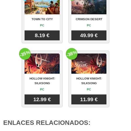
TOWN TO CITY
CRIMSON DESERT
PC
PC
8.19 €
49.99 €
-35%
-38%
HOLLOW KNIGHT:
HOLLOW KNIGHT:
SILKSONG
SILKSONG
PC
PC
12.99 €
11.99 €
ENLACES RELACIONADOS: