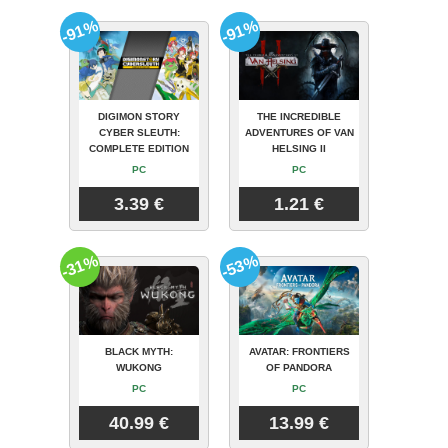
-91%
-91%
DIGIMON STORY
THE INCREDIBLE
CYBER SLEUTH:
ADVENTURES OF VAN
COMPLETE EDITION
HELSING II
PC
PC
3.39 €
1.21 €
-31%
-53%
BLACK MYTH:
AVATAR: FRONTIERS
WUKONG
OF PANDORA
PC
PC
40.99 €
13.99 €