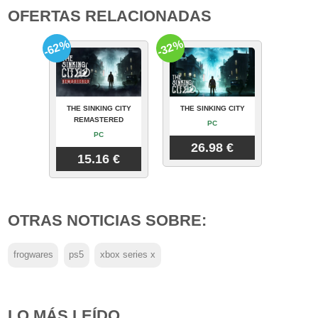
OFERTAS RELACIONADAS
-62%
-32%
THE SINKING CITY
THE SINKING CITY
REMASTERED
PC
PC
26.98 €
15.16 €
OTRAS NOTICIAS SOBRE:
frogwares
ps5
xbox series x
LO MÁS LEÍDO