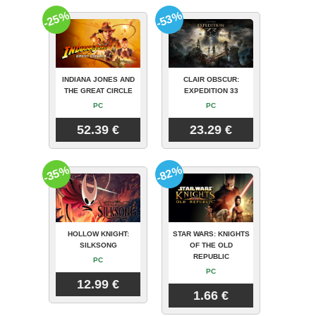
-25%
-53%
INDIANA JONES AND
CLAIR OBSCUR:
THE GREAT CIRCLE
EXPEDITION 33
PC
PC
52.39 €
23.29 €
-35%
-82%
HOLLOW KNIGHT:
STAR WARS: KNIGHTS
SILKSONG
OF THE OLD
REPUBLIC
PC
PC
12.99 €
1.66 €