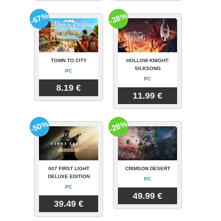
-67%
-38%
TOWN TO CITY
HOLLOW KNIGHT:
SILKSONG
PC
PC
8.19 €
11.99 €
-50%
-28%
007 FIRST LIGHT
CRIMSON DESERT
DELUXE EDITION
PC
PC
49.99 €
39.49 €