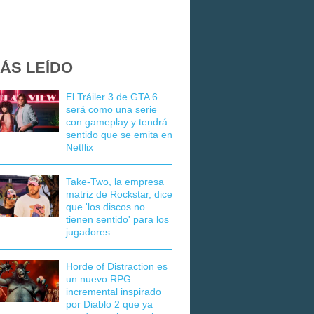
ÁS LEÍDO
El Tráiler 3 de GTA 6
será como una serie
con gameplay y tendrá
sentido que se emita en
Netflix
Take-Two, la empresa
matriz de Rockstar, dice
que 'los discos no
tienen sentido' para los
jugadores
Horde of Distraction es
un nuevo RPG
incremental inspirado
por Diablo 2 que ya