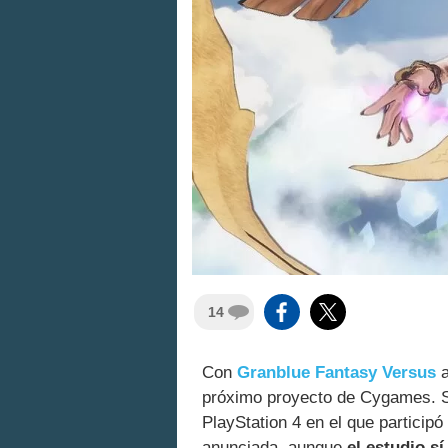
14
Con
Granblue Fantasy Versus
a
próximo proyecto de Cygames. Se
PlayStation 4 en el que particip
anunciada, aunque
el estudio s