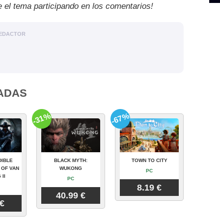
e el tema participando en los comentarios!
EDACTOR
ADAS
-31%
-67%
DIBLE
BLACK MYTH:
TOWN TO CITY
 OF VAN
WUKONG
PC
 II
PC
8.19 €
40.99 €
 €