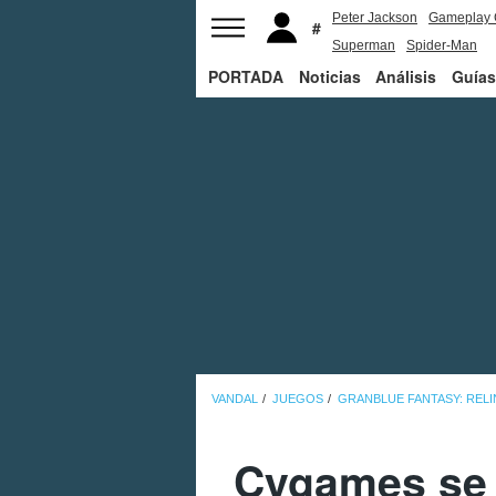
Peter Jackson
Gameplay 
Superman
Spider-Man
PORTADA
Noticias
Análisis
Guías
VANDAL
JUEGOS
GRANBLUE FANTASY: RELI
Cygames se 