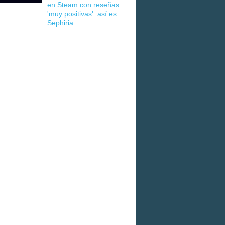
en Steam con reseñas
'muy positivas': así es
Sephiria