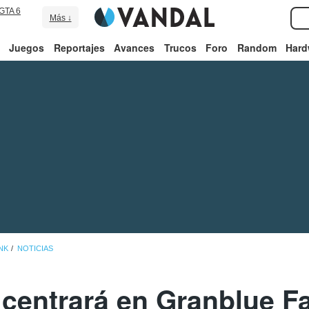
GTA 6
Más ↓
Juegos
Reportajes
Avances
Trucos
Foro
Random
Hard
NK
NOTICIAS
centrará en Granblue Fa