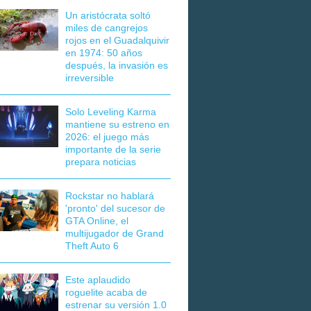
Un aristócrata soltó
miles de cangrejos
rojos en el Guadalquivir
en 1974: 50 años
después, la invasión es
irreversible
Solo Leveling Karma
mantiene su estreno en
2026: el juego más
importante de la serie
prepara noticias
Rockstar no hablará
'pronto' del sucesor de
GTA Online, el
multijugador de Grand
Theft Auto 6
Este aplaudido
roguelite acaba de
estrenar su versión 1.0