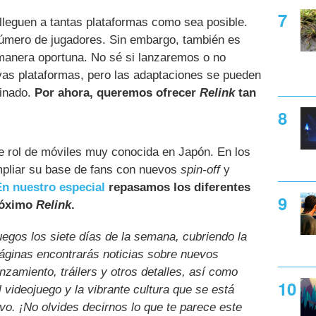
leguen a tantas plataformas como sea posible.
mero de jugadores. Sin embargo, también es
 manera oportuna. No sé si lanzaremos o no
as plataformas, pero las adaptaciones se pueden
minado.
Por ahora, queremos ofrecer
Relink
tan
 rol de móviles muy conocida en Japón. En los
pliar su base de fans con nuevos
spin-off
y
En nuestro especial
repasamos los diferentes
próximo
Relink
.
uegos los siete días de la semana, cubriendo la
páginas encontrarás noticias sobre nuevos
nzamiento, tráilers y otros detalles, así como
l videojuego y la vibrante cultura que se está
ivo. ¡No olvides decirnos lo que te parece este