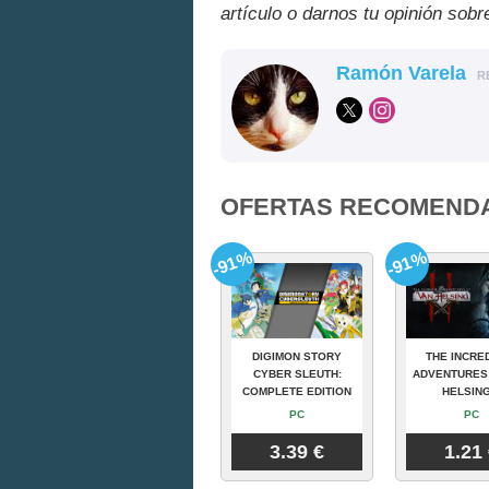
artículo o darnos tu opinión sobr
Ramón Varela
R
OFERTAS RECOMEND
-91%
-91%
DIGIMON STORY
THE INCRE
CYBER SLEUTH:
ADVENTURES
COMPLETE EDITION
HELSING
PC
PC
3.39 €
1.21