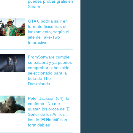
puedes probar gratis en
Steam
GTA 6 podría salir en
formato físico tras el
lanzamiento, según el
jefe de Take-Two
Interactive
FromSoftware cumple
su palabra y ya puedes
comprobar si has sido
seleccionado para la
beta de The
Duskbloods
Peter Jackson (64), lo
confirma: 'No me
gustan los orcos de 'El
Señor de los Anillos',
los de 'El Hobbit' son
formidables'