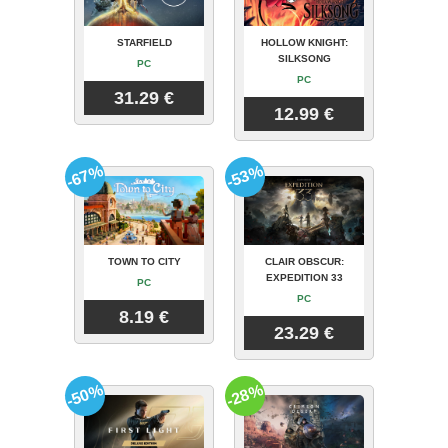
STARFIELD
HOLLOW KNIGHT:
SILKSONG
PC
PC
31.29 €
12.99 €
-67%
-53%
TOWN TO CITY
CLAIR OBSCUR:
EXPEDITION 33
PC
PC
8.19 €
23.29 €
-50%
-28%