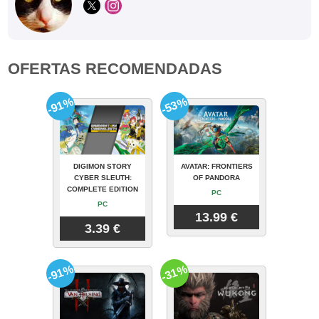
OFERTAS RECOMENDADAS
-91%
-53%
DIGIMON STORY
AVATAR: FRONTIERS
CYBER SLEUTH:
OF PANDORA
COMPLETE EDITION
PC
PC
13.99 €
3.39 €
-91%
-31%