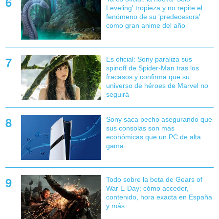
Leveling' tropieza y no repite el
fenómeno de su 'predecesora'
como gran anime del año
Es oficial: Sony paraliza sus
spinoff de Spider-Man tras los
fracasos y confirma que su
universo de héroes de Marvel no
seguirá
Sony saca pecho asegurando que
sus consolas son más
económicas que un PC de alta
gama
Todo sobre la beta de Gears of
War E-Day: cómo acceder,
contenido, hora exacta en España
y más