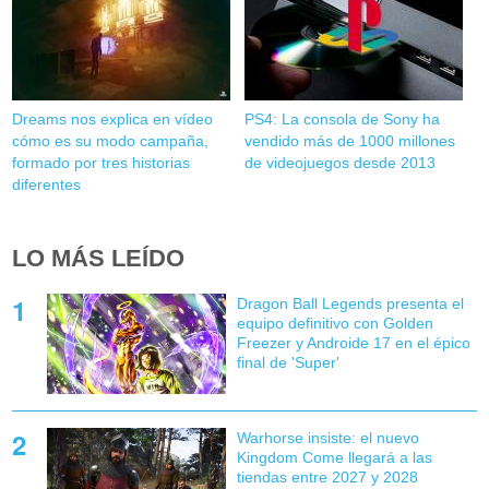
Dreams nos explica en vídeo
PS4: La consola de Sony ha
cómo es su modo campaña,
vendido más de 1000 millones
formado por tres historias
de videojuegos desde 2013
diferentes
LO MÁS LEÍDO
Dragon Ball Legends presenta el
equipo definitivo con Golden
Freezer y Androide 17 en el épico
final de 'Super'
Warhorse insiste: el nuevo
Kingdom Come llegará a las
tiendas entre 2027 y 2028