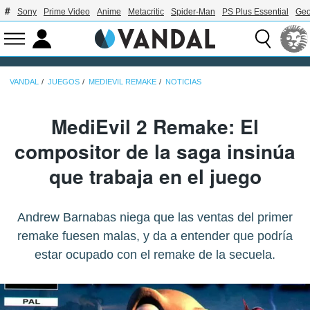
Sony
Prime Video
Anime
Metacritic
Spider-Man
PS Plus Essential
Geo
VANDAL
JUEGOS
MEDIEVIL REMAKE
NOTICIAS
MediEvil 2 Remake: El
compositor de la saga insinúa
que trabaja en el juego
Andrew Barnabas niega que las ventas del primer
remake fuesen malas, y da a entender que podría
estar ocupado con el remake de la secuela.