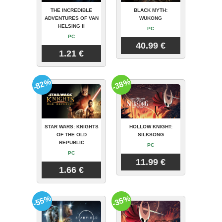
THE INCREDIBLE
BLACK MYTH:
ADVENTURES OF VAN
WUKONG
HELSING II
PC
PC
40.99 €
1.21 €
-82%
-38%
STAR WARS: KNIGHTS
HOLLOW KNIGHT:
OF THE OLD
SILKSONG
REPUBLIC
PC
PC
11.99 €
1.66 €
-55%
-35%