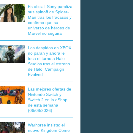
Es oficial: Sony paraliza
sus spinoff de Spider-
Man tras los fracasos y
confirma que su
universo de héroes de
Marvel no seguirá
Los despidos en XBOX
no paran y ahora le
toca el turno a Halo
Studios tras el estreno
de Halo: Campaign
Evolved
Las mejores ofertas de
Nintendo Switch y
Switch 2 en la eShop
de esta semana
(06/08/2026)
Warhorse insiste: el
nuevo Kingdom Come