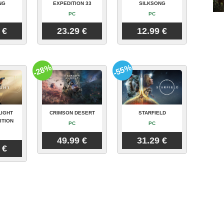
NG
EXPEDITION 33
SILKSONG
PC
PC
 €
23.29 €
12.99 €
-28%
-55%
LIGHT
CRIMSON DESERT
STARFIELD
ITION
PC
PC
49.99 €
31.29 €
 €