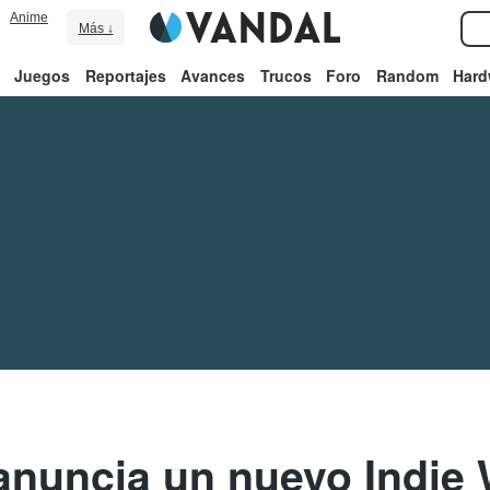
Anime
Más ↓
Juegos
Reportajes
Avances
Trucos
Foro
Random
Hard
anuncia un nuevo Indie 