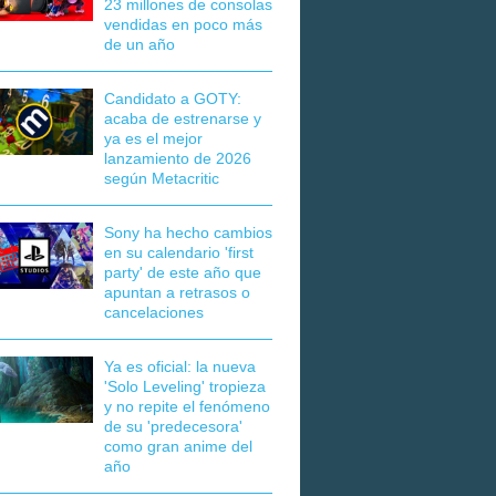
23 millones de consolas
vendidas en poco más
de un año
Candidato a GOTY:
acaba de estrenarse y
ya es el mejor
lanzamiento de 2026
según Metacritic
Sony ha hecho cambios
en su calendario 'first
party' de este año que
apuntan a retrasos o
cancelaciones
Ya es oficial: la nueva
'Solo Leveling' tropieza
y no repite el fenómeno
de su 'predecesora'
como gran anime del
año