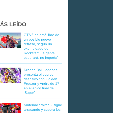
ÁS LEÍDO
GTA 6 no está libre de
un posible nuevo
retraso, según un
exempleado de
Rockstar: 'La gente
esperará, no importa'
Dragon Ball Legends
presenta el equipo
definitivo con Golden
Freezer y Androide 17
en el épico final de
'Super'
Nintendo Switch 2 sigue
arrasando y supera los