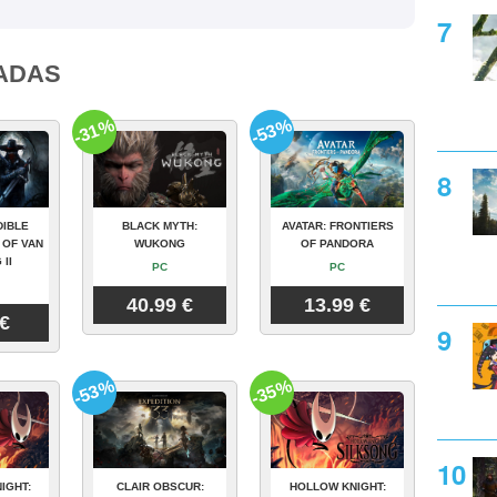
ADAS
-31%
-53%
DIBLE
BLACK MYTH:
AVATAR: FRONTIERS
 OF VAN
WUKONG
OF PANDORA
 II
PC
PC
40.99 €
13.99 €
 €
-53%
-35%
IGHT:
CLAIR OBSCUR:
HOLLOW KNIGHT: