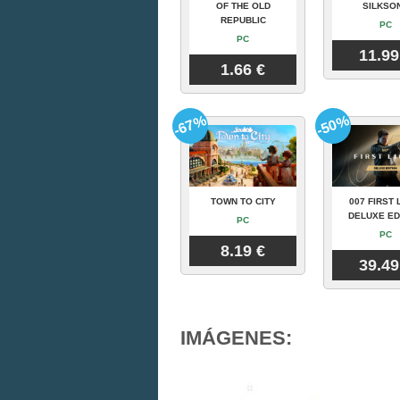
OF THE OLD
SILKSO
REPUBLIC
PC
PC
11.99
1.66 €
-67%
-50%
TOWN TO CITY
007 FIRST 
DELUXE ED
PC
PC
8.19 €
39.49
IMÁGENES: