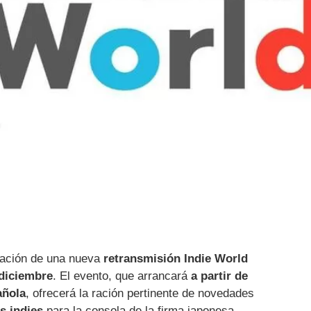
ración de una nueva
retransmisión Indie World
diciembre
. El evento, que arrancará
a partir de
añola
, ofrecerá la ración pertinente de novedades
s indies
para la consola de la firma japonesa,