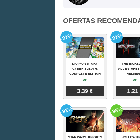
OFERTAS RECOMEND
-91%
-91%
DIGIMON STORY
THE INCRE
CYBER SLEUTH:
ADVENTURES
COMPLETE EDITION
HELSING
PC
PC
3.39 €
1.21
-82%
-38%
STAR WARS: KNIGHTS
HOLLOW KN