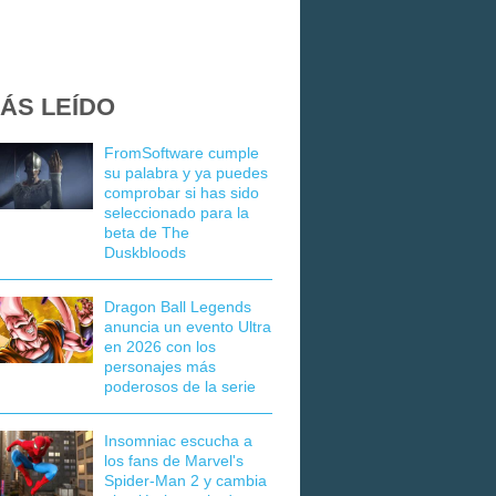
ÁS LEÍDO
FromSoftware cumple
su palabra y ya puedes
comprobar si has sido
seleccionado para la
beta de The
Duskbloods
Dragon Ball Legends
anuncia un evento Ultra
en 2026 con los
personajes más
poderosos de la serie
Insomniac escucha a
los fans de Marvel's
Spider-Man 2 y cambia