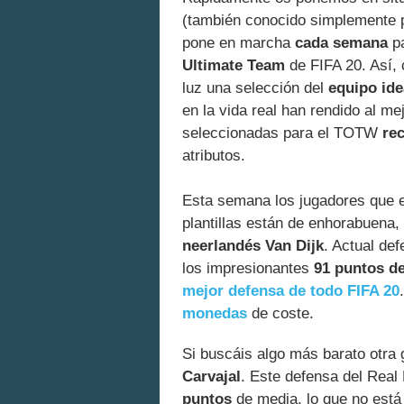
(también conocido simplemente p
pone en marcha
cada semana
pa
Ultimate Team
de FIFA 20. Así, 
luz una selección del
equipo ide
en la vida real han rendido al me
seleccionadas para el TOTW
re
atributos.
Esta semana los jugadores que 
plantillas están de enhorabuena
neerlandés Van Dijk
. Actual de
los impresionantes
91 puntos de
mejor defensa de todo FIFA 20
monedas
de coste.
Si buscáis algo más barato otra
Carvajal
. Este defensa del Real
puntos
de media, lo que no está