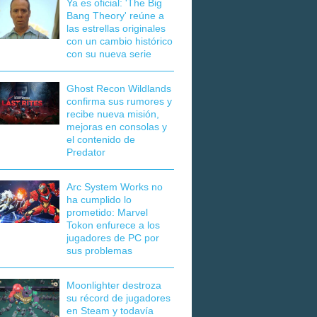
Ya es oficial: 'The Big
Bang Theory' reúne a
las estrellas originales
con un cambio histórico
con su nueva serie
Ghost Recon Wildlands
confirma sus rumores y
recibe nueva misión,
mejoras en consolas y
el contenido de
Predator
Arc System Works no
ha cumplido lo
prometido: Marvel
Tokon enfurece a los
jugadores de PC por
sus problemas
Moonlighter destroza
su récord de jugadores
en Steam y todavía