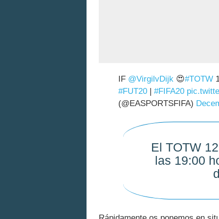
IF
@VirgilvDijk
😍
#TOTW
1
#FUT20
|
#FIFA20
pic.twit
(@EASPORTSFIFA)
Decem
El TOTW 12 
las 19:00 h
d
Rápidamente os ponemos en situ