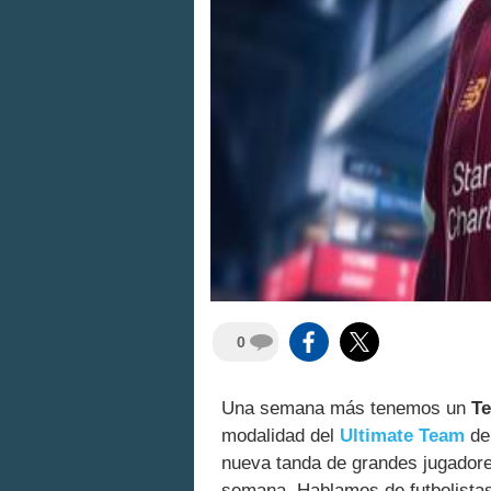
0
Una semana más tenemos un
Te
modalidad del
Ultimate Team
del
nueva tanda de grandes jugadores
semana. Hablamos de futbolista