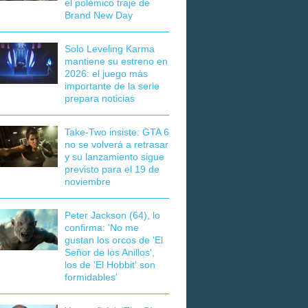
el polémico traje de
Brand New Day
Solo Leveling Karma
mantiene su estreno en
2026: el juego más
importante de la serie
prepara noticias
Take-Two insiste: GTA 6
no se volverá a retrasar
y su lanzamiento sigue
previsto para el 19 de
noviembre
Peter Jackson (64), lo
confirma: 'No me
gustan los orcos de 'El
Señor de los Anillos',
los de 'El Hobbit' son
formidables'