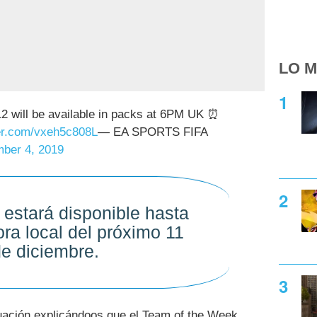
LO M
2 will be available in packs at 6PM UK ⏰
ter.com/vxeh5c808L
— EA SPORTS FIFA
ber 4, 2019
estará disponible hasta
ora local del próximo 11
e diciembre.
ación explicándoos que el Team of the Week