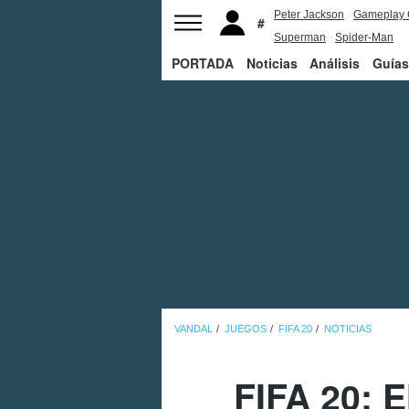
Peter Jackson
Gameplay 
Superman
Spider-Man
PORTADA
Noticias
Análisis
Guías
VANDAL
JUEGOS
FIFA 20
NOTICIAS
FIFA 20: E