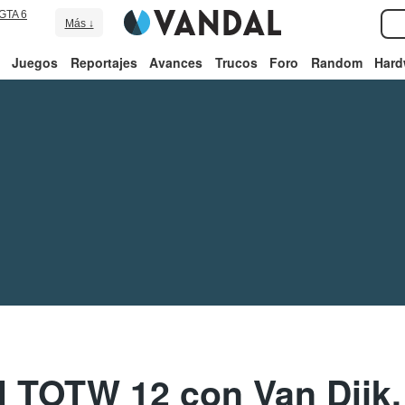
GTA 6
Más ↓
Juegos
Reportajes
Avances
Trucos
Foro
Random
Hard
l TOTW 12 con Van Dijk,