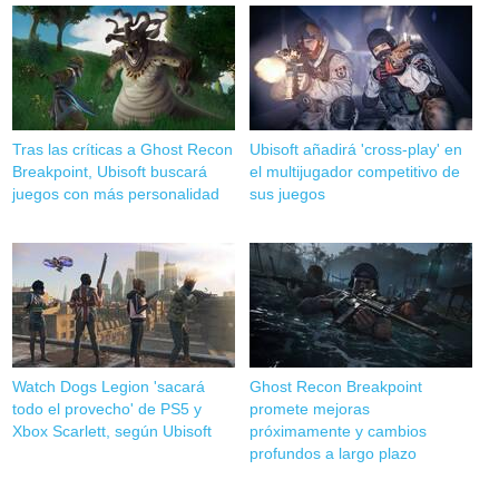
Tras las críticas a Ghost Recon
Ubisoft añadirá 'cross-play' en
Breakpoint, Ubisoft buscará
el multijugador competitivo de
juegos con más personalidad
sus juegos
Watch Dogs Legion 'sacará
Ghost Recon Breakpoint
todo el provecho' de PS5 y
promete mejoras
Xbox Scarlett, según Ubisoft
próximamente y cambios
profundos a largo plazo