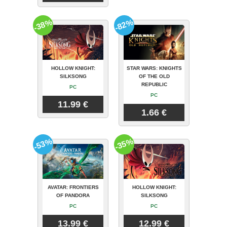
-38%
-82%
HOLLOW KNIGHT:
STAR WARS: KNIGHTS
SILKSONG
OF THE OLD
REPUBLIC
PC
PC
11.99 €
1.66 €
-53%
-35%
AVATAR: FRONTIERS
HOLLOW KNIGHT:
OF PANDORA
SILKSONG
PC
PC
13.99 €
12.99 €