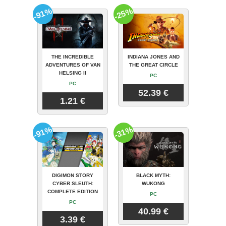
-91%
-25%
THE INCREDIBLE
INDIANA JONES AND
ADVENTURES OF VAN
THE GREAT CIRCLE
HELSING II
PC
PC
52.39 €
1.21 €
-91%
-31%
DIGIMON STORY
BLACK MYTH:
CYBER SLEUTH:
WUKONG
COMPLETE EDITION
PC
PC
40.99 €
3.39 €