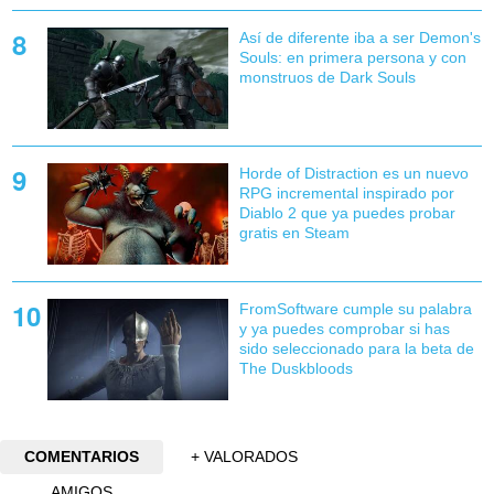
Así de diferente iba a ser Demon's
Souls: en primera persona y con
monstruos de Dark Souls
Horde of Distraction es un nuevo
RPG incremental inspirado por
Diablo 2 que ya puedes probar
gratis en Steam
FromSoftware cumple su palabra
y ya puedes comprobar si has
sido seleccionado para la beta de
The Duskbloods
COMENTARIOS
+ VALORADOS
AMIGOS