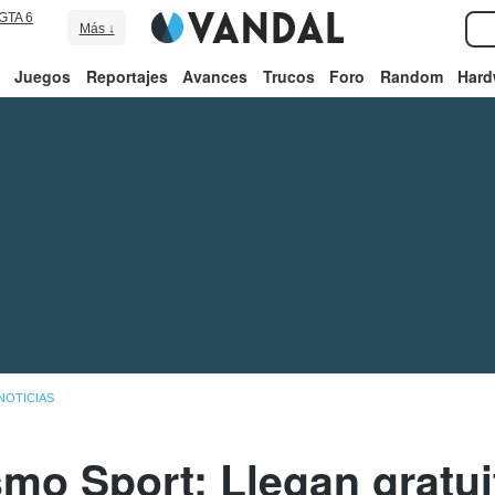
GTA 6
Más ↓
Juegos
Reportajes
Avances
Trucos
Foro
Random
Hard
NOTICIAS
smo Sport: Llegan gratui