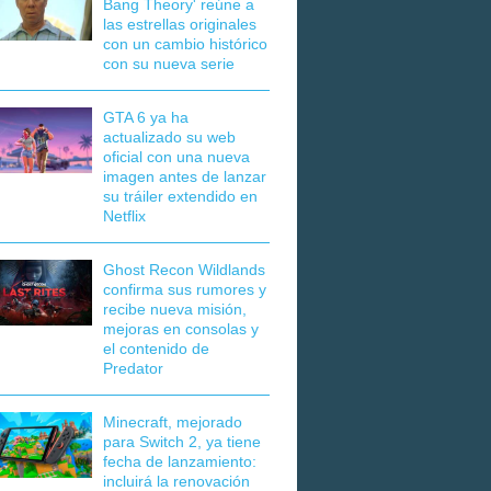
Bang Theory' reúne a
las estrellas originales
con un cambio histórico
con su nueva serie
GTA 6 ya ha
actualizado su web
oficial con una nueva
imagen antes de lanzar
su tráiler extendido en
Netflix
Ghost Recon Wildlands
confirma sus rumores y
recibe nueva misión,
mejoras en consolas y
el contenido de
Predator
Minecraft, mejorado
para Switch 2, ya tiene
fecha de lanzamiento:
incluirá la renovación