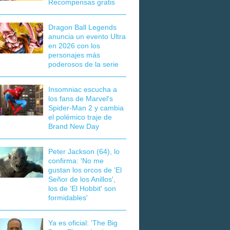
Recompensas gratis
Dragon Ball Legends
anuncia un evento Ultra
en 2026 con los
personajes más
poderosos de la serie
Insomniac escucha a
los fans de Marvel's
Spider-Man 2 y cambia
el polémico traje de
Brand New Day
Peter Jackson (64), lo
confirma: 'No me
gustan los orcos de 'El
Señor de los Anillos',
los de 'El Hobbit' son
formidables'
Ya es oficial: 'The Big