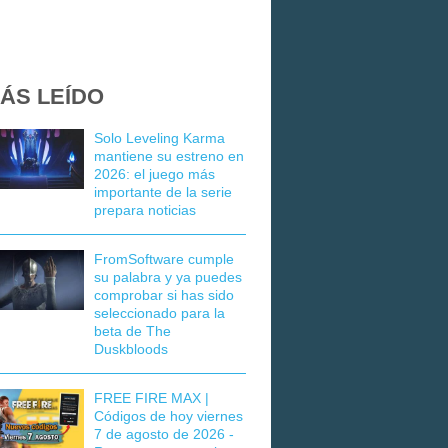
ÁS LEÍDO
Solo Leveling Karma
mantiene su estreno en
2026: el juego más
importante de la serie
prepara noticias
FromSoftware cumple
su palabra y ya puedes
comprobar si has sido
seleccionado para la
beta de The
Duskbloods
FREE FIRE MAX |
Códigos de hoy viernes
7 de agosto de 2026 -