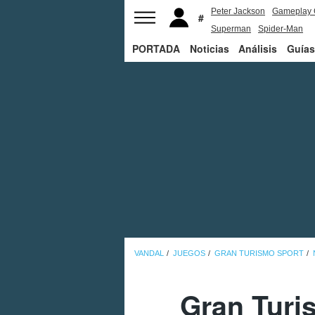
Peter Jackson
Gameplay 
Superman
Spider-Man
PORTADA
Noticias
Análisis
Guías
VANDAL
JUEGOS
GRAN TURISMO SPORT
Gran Turi