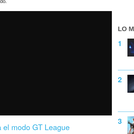
do.
LO M
a el modo GT League