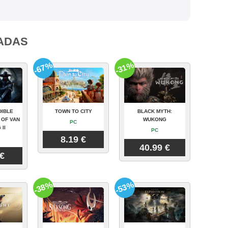
ADAS
-67%
-31%
DIBLE
TOWN TO CITY
BLACK MYTH:
 OF VAN
WUKONG
PC
 II
PC
8.19 €
40.99 €
 €
-38%
-53%