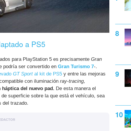
daptado a PS5
mados para PlayStation 5 es precisamente
Gran
e podría ser convertido en
Gran Turismo 7
-.
levado
GT Sport
al kit de PS5
y entre las mejoras
 compatible con iluminación
ray-tracing
,
 háptica del nuevo pad.
De esta manera el
o de superficie sobre la que está el vehículo, sea
s del trazado.
EDACTOR