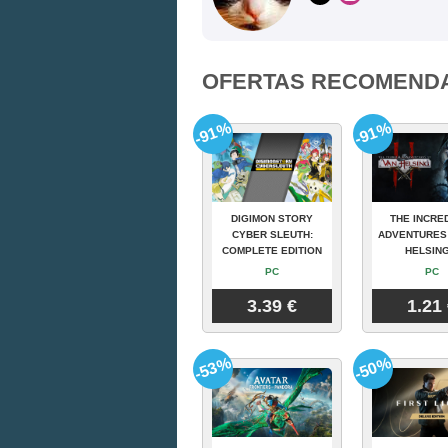
OFERTAS RECOMEND
-91%
-91%
DIGIMON STORY
THE INCRE
CYBER SLEUTH:
ADVENTURES
COMPLETE EDITION
HELSING
PC
PC
3.39 €
1.21
-53%
-50%