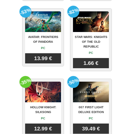
-53%
-82%
AVATAR: FRONTIERS
STAR WARS: KNIGHTS
OF PANDORA
OF THE OLD
REPUBLIC
PC
PC
13.99 €
1.66 €
-35%
-50%
HOLLOW KNIGHT:
007 FIRST LIGHT
SILKSONG
DELUXE EDITION
PC
PC
12.99 €
39.49 €