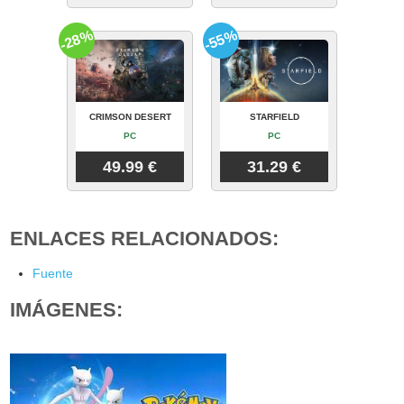
-28%
-55%
CRIMSON DESERT
STARFIELD
PC
PC
49.99 €
31.29 €
ENLACES RELACIONADOS:
Fuente
IMÁGENES: