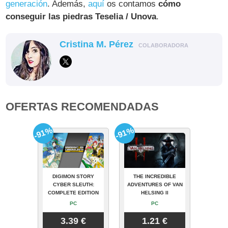
generación
. Además,
aquí
os contamos
cómo
conseguir las piedras Teselia / Unova
.
Cristina M. Pérez
COLABORADORA
OFERTAS RECOMENDADAS
-91%
-91%
DIGIMON STORY
THE INCREDIBLE
CYBER SLEUTH:
ADVENTURES OF VAN
COMPLETE EDITION
HELSING II
PC
PC
3.39 €
1.21 €