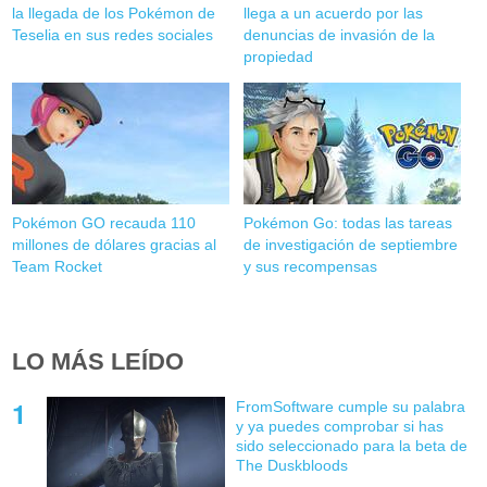
la llegada de los Pokémon de
llega a un acuerdo por las
Teselia en sus redes sociales
denuncias de invasión de la
propiedad
Pokémon GO recauda 110
Pokémon Go: todas las tareas
millones de dólares gracias al
de investigación de septiembre
Team Rocket
y sus recompensas
LO MÁS LEÍDO
FromSoftware cumple su palabra
y ya puedes comprobar si has
sido seleccionado para la beta de
The Duskbloods