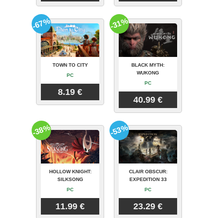
-67%
-31%
TOWN TO CITY
BLACK MYTH:
WUKONG
PC
PC
8.19 €
40.99 €
-38%
-53%
HOLLOW KNIGHT:
CLAIR OBSCUR:
SILKSONG
EXPEDITION 33
PC
PC
11.99 €
23.29 €