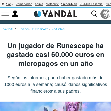
Sony
Prime Video
Anime
Metacritic
Spider-Man
PS Plus Essential
Geo
VANDAL
JUEGOS
RUNESCAPE
NOTICIAS
Un jugador de Runescape ha
gastado casi 60.000 euros en
micropagos en un año
Según los informes, pudo haber gastado más de
1000 euros a la semana; causó 'daños significativos
financieros' a sus padres.