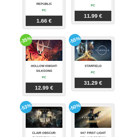
REPUBLIC
PC
PC
11.99 €
1.66 €
-35%
-55%
HOLLOW KNIGHT:
STARFIELD
SILKSONG
PC
PC
31.29 €
12.99 €
-53%
-50%
CLAIR OBSCUR:
007 FIRST LIGHT