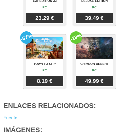
EXPEDITION 33
DELUXE EDITION
PC
PC
23.29 €
39.49 €
-67%
-28%
TOWN TO CITY
CRIMSON DESERT
PC
PC
8.19 €
49.99 €
ENLACES RELACIONADOS:
Fuente
IMÁGENES: