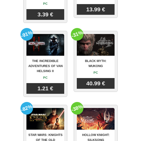
PC
13.99 €
3.39 €
-91%
-31%
THE INCREDIBLE
BLACK MYTH:
ADVENTURES OF VAN
WUKONG
HELSING II
PC
PC
40.99 €
1.21 €
-82%
-38%
STAR WARS: KNIGHTS
HOLLOW KNIGHT:
OF THE OLD
SILKSONG