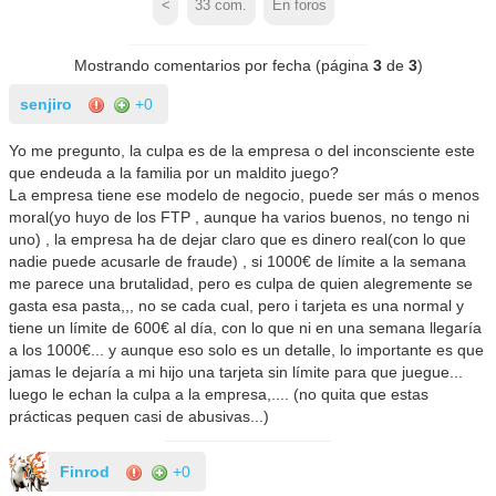
<
33
com.
En foros
Mostrando comentarios por fecha (página
3
de
3
)
senjiro
+0
Yo me pregunto, la culpa es de la empresa o del inconsciente este
que endeuda a la familia por un maldito juego?
La empresa tiene ese modelo de negocio, puede ser más o menos
moral(yo huyo de los FTP , aunque ha varios buenos, no tengo ni
uno) , la empresa ha de dejar claro que es dinero real(con lo que
nadie puede acusarle de fraude) , si 1000€ de límite a la semana
me parece una brutalidad, pero es culpa de quien alegremente se
gasta esa pasta,,, no se cada cual, pero i tarjeta es una normal y
tiene un límite de 600€ al día, con lo que ni en una semana llegaría
a los 1000€... y aunque eso solo es un detalle, lo importante es que
jamas le dejaría a mi hijo una tarjeta sin límite para que juegue...
luego le echan la culpa a la empresa,.... (no quita que estas
prácticas pequen casi de abusivas...)
Finrod
+0