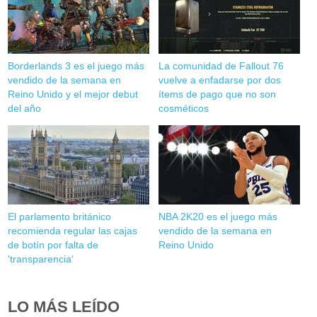
Borderlands 3 es el juego más
La comunidad de Fallout 76
vendido de la semana en
vuelve a enfadarse por dos
Reino Unido y el mejor debut
ítems de pago que no son
del año
cosméticos
El parlamento británico
NBA 2K20 es el juego más
recomienda regular las cajas
vendido de la semana en
de botín por falta de
Reino Unido
'transparencia'
LO MÁS LEÍDO