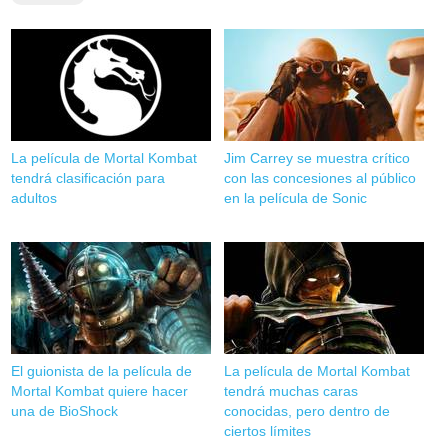
La película de Mortal Kombat
Jim Carrey se muestra crítico
tendrá clasificación para
con las concesiones al público
adultos
en la película de Sonic
El guionista de la película de
La película de Mortal Kombat
Mortal Kombat quiere hacer
tendrá muchas caras
una de BioShock
conocidas, pero dentro de
ciertos límites