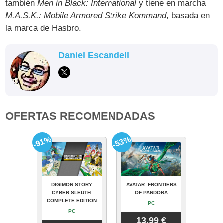
también
Men in Black: International
y tiene en marcha
M.A.S.K.: Mobile Armored Strike Kommand
, basada en
la marca de Hasbro.
Daniel Escandell
OFERTAS RECOMENDADAS
-91%
-53%
DIGIMON STORY
AVATAR: FRONTIERS
CYBER SLEUTH:
OF PANDORA
COMPLETE EDITION
PC
PC
13.99 €