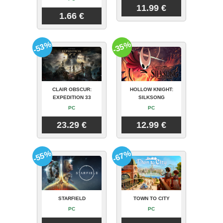
11.99 €
1.66 €
-53%
-35%
CLAIR OBSCUR:
HOLLOW KNIGHT:
EXPEDITION 33
SILKSONG
PC
PC
23.29 €
12.99 €
-55%
-67%
STARFIELD
TOWN TO CITY
PC
PC