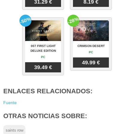
31.29 €
8.19 €
-50%
-28%
007 FIRST LIGHT
CRIMSON DESERT
DELUXE EDITION
PC
PC
49.99 €
39.49 €
ENLACES RELACIONADOS:
Fuente
OTRAS NOTICIAS SOBRE:
saints row