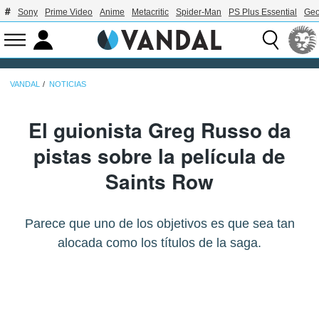
Sony
Prime Video
Anime
Metacritic
Spider-Man
PS Plus Essential
Geo
VANDAL
NOTICIAS
El guionista Greg Russo da
pistas sobre la película de
Saints Row
Parece que uno de los objetivos es que sea tan
alocada como los títulos de la saga.