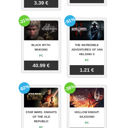
3.39 €
-31%
-91%
BLACK MYTH:
THE INCREDIBLE
WUKONG
ADVENTURES OF VAN
HELSING II
PC
PC
40.99 €
1.21 €
-82%
-38%
STAR WARS: KNIGHTS
HOLLOW KNIGHT:
OF THE OLD
SILKSONG
REPUBLIC
PC
PC