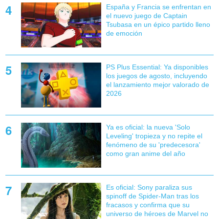
España y Francia se enfrentan en
el nuevo juego de Captain
Tsubasa en un épico partido lleno
de emoción
PS Plus Essential: Ya disponibles
los juegos de agosto, incluyendo
el lanzamiento mejor valorado de
2026
Ya es oficial: la nueva 'Solo
Leveling' tropieza y no repite el
fenómeno de su 'predecesora'
como gran anime del año
Es oficial: Sony paraliza sus
spinoff de Spider-Man tras los
fracasos y confirma que su
universo de héroes de Marvel no