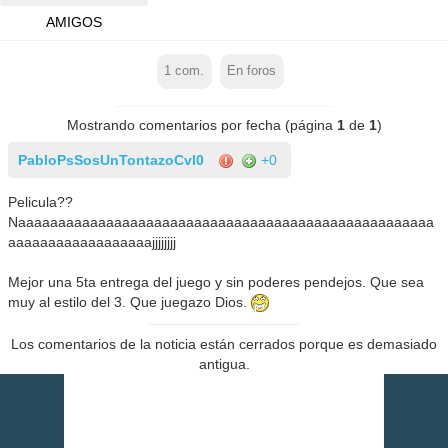
AMIGOS
1
com.
En foros
Mostrando comentarios por fecha (página
1
de
1
)
PabloPsSosUnTontazoCvl0
+0
Pelicula??
Naaaaaaaaaaaaaaaaaaaaaaaaaaaaaaaaaaaaaaaaaaaaaaaaaaaa
aaaaaaaaaaaaaaaaaajjjjjjjj
Mejor una 5ta entrega del juego y sin poderes pendejos. Que sea
muy al estilo del 3. Que juegazo Dios.
Los comentarios de la noticia están cerrados porque es demasiado
antigua.