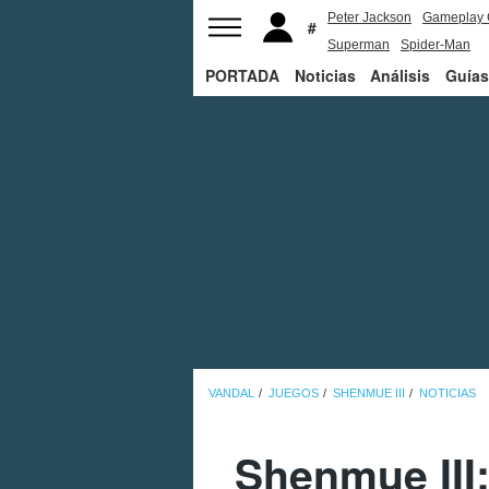
Peter Jackson
Gameplay 
Superman
Spider-Man
PORTADA
Noticias
Análisis
Guías
VANDAL
JUEGOS
SHENMUE III
NOTICIAS
Shenmue III