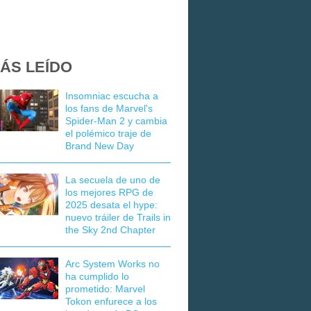
ÁS LEÍDO
Insomniac escucha a
los fans de Marvel's
Spider-Man 2 y cambia
el polémico traje de
Brand New Day
La secuela de uno de
los mejores RPG de
2025 desata el hype:
nuevo tráiler de Trails in
the Sky 2nd Chapter
Arc System Works no
ha cumplido lo
prometido: Marvel
Tokon enfurece a los