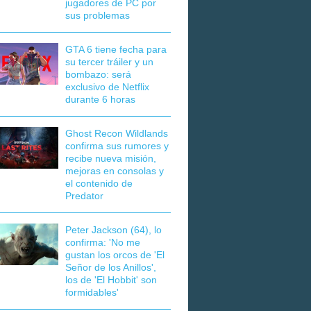
jugadores de PC por
sus problemas
GTA 6 tiene fecha para
su tercer tráiler y un
bombazo: será
exclusivo de Netflix
durante 6 horas
Ghost Recon Wildlands
confirma sus rumores y
recibe nueva misión,
mejoras en consolas y
el contenido de
Predator
Peter Jackson (64), lo
confirma: 'No me
gustan los orcos de 'El
Señor de los Anillos',
los de 'El Hobbit' son
formidables'