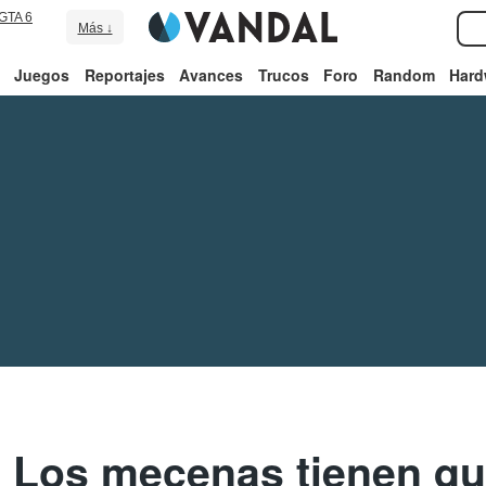
GTA 6
Más ↓
Juegos
Reportajes
Avances
Trucos
Foro
Random
Hard
: Los mecenas tienen qu