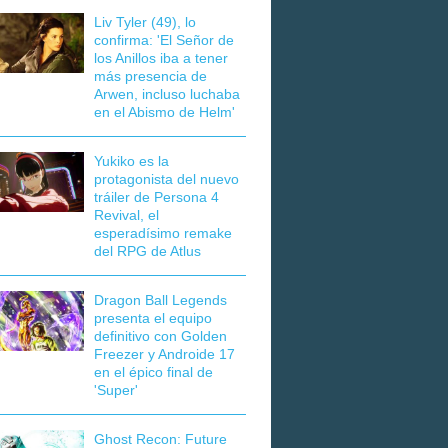
Liv Tyler (49), lo
confirma: 'El Señor de
los Anillos iba a tener
más presencia de
Arwen, incluso luchaba
en el Abismo de Helm'
Yukiko es la
protagonista del nuevo
tráiler de Persona 4
Revival, el
esperadísimo remake
del RPG de Atlus
Dragon Ball Legends
presenta el equipo
definitivo con Golden
Freezer y Androide 17
en el épico final de
'Super'
Ghost Recon: Future