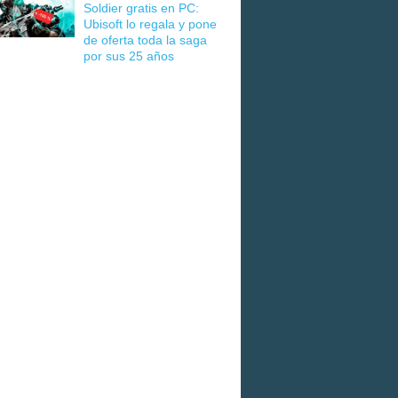
Soldier gratis en PC:
Ubisoft lo regala y pone
de oferta toda la saga
por sus 25 años