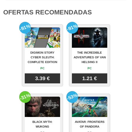
OFERTAS RECOMENDADAS
-91%
-91%
DIGIMON STORY
THE INCREDIBLE
CYBER SLEUTH:
ADVENTURES OF VAN
COMPLETE EDITION
HELSING II
PC
PC
3.39 €
1.21 €
-31%
-53%
BLACK MYTH:
AVATAR: FRONTIERS
WUKONG
OF PANDORA