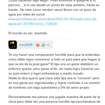
¿Está haciendo algo ilegal? Pues entonces a quejarse a tu
párroco... si lo ves desde un punto de vista artístico, hasta es
barato. He visto como venden vasos llenos con un poco de
agua por miles de euros.
www.elconfidencial.com/cultura/2015-02-26/medio-vaso-de-
agua-por-20-000-euros_718416/
El mundo es así, asúmelo.
mrx2039
+1
Te voy hacer una comparacion horrible para que la entiendas,
como Hitler logro convencer a todo un país para que hagan lo
que se les de la puta gana? El tipo era un genio diabólico un
enfermo quizás, pero genio al fin, sin nada logro hacerce con
un país entero y logró enfrentarse a medio mundo.
Nadie te dice que lo que hace está tipa sea lo "correcto" pero
es una genia por ingeniárselas y lograr controlar a un montón
de hombres con baja autoestima y 0% de amor propio.
Personalmente me parece una jugada maestra de parte de la
chica pero debe ser una persona horrible aprovechándose de