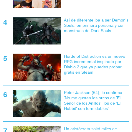
Así de diferente iba a ser Demon's
Souls: en primera persona y con
monstruos de Dark Souls
Horde of Distraction es un nuevo
RPG incremental inspirado por
Diablo 2 que ya puedes probar
gratis en Steam
Peter Jackson (64), lo confirma:
'No me gustan los orcos de 'El
Señor de los Anillos', los de 'El
Hobbit' son formidables'
Un aristócrata soltó miles de