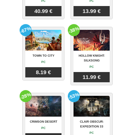
PC
PC
40.99 €
13.99 €
-67%
-38%
TOWN TO CITY
HOLLOW KNIGHT:
SILKSONG
PC
PC
8.19 €
11.99 €
-28%
-53%
CRIMSON DESERT
CLAIR OBSCUR:
EXPEDITION 33
PC
PC