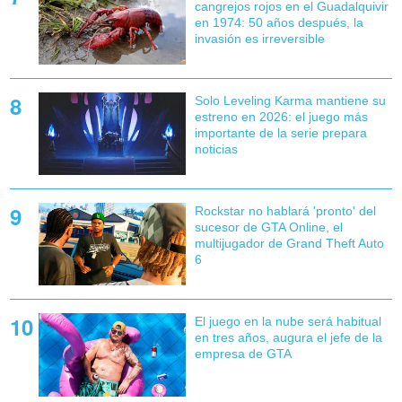
cangrejos rojos en el Guadalquivir
en 1974: 50 años después, la
invasión es irreversible
Solo Leveling Karma mantiene su
estreno en 2026: el juego más
importante de la serie prepara
noticias
Rockstar no hablará 'pronto' del
sucesor de GTA Online, el
multijugador de Grand Theft Auto
6
El juego en la nube será habitual
en tres años, augura el jefe de la
empresa de GTA