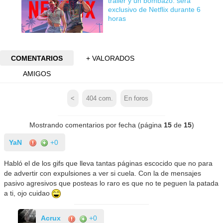
tráiler y un bombazo: será
exclusivo de Netflix durante 6
horas
COMENTARIOS
+ VALORADOS
AMIGOS
<
404
com.
En foros
Mostrando comentarios por fecha (página
15
de
15
)
YaN
+0
Habló el de los gifs que lleva tantas páginas escocido que no para
de advertir con expulsiones a ver si cuela. Con la de mensajes
pasivo agresivos que posteas lo raro es que no te peguen la patada
a ti, ojo cuidao
Acrux
+0