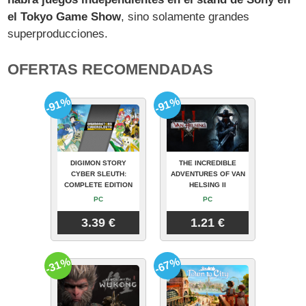
el Tokyo Game Show
, sino solamente grandes
superproducciones.
OFERTAS RECOMENDADAS
-91%
-91%
DIGIMON STORY
THE INCREDIBLE
CYBER SLEUTH:
ADVENTURES OF VAN
COMPLETE EDITION
HELSING II
PC
PC
3.39 €
1.21 €
-31%
-67%