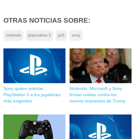
OTRAS NOTICIAS SOBRE:
nintendo
playstation 5
ps5
sony
Sony quiere orientar
Nintendo, Microsoft y Sony
PlayStation 5 a los jugadores
firman unidas contra los
más exigentes
nuevos impuestos de Trump