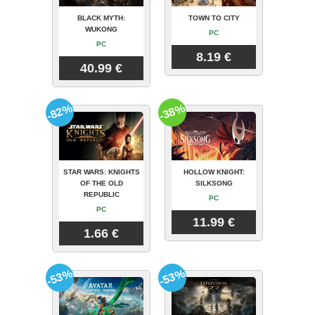
BLACK MYTH:
TOWN TO CITY
WUKONG
PC
PC
8.19 €
40.99 €
-82%
-38%
STAR WARS: KNIGHTS
HOLLOW KNIGHT:
OF THE OLD
SILKSONG
REPUBLIC
PC
PC
11.99 €
1.66 €
-53%
-53%