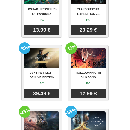
AVATAR: FRONTIERS
CLAIR OBSCUR:
OF PANDORA
EXPEDITION 33
PC
PC
13.99 €
23.29 €
-50%
-35%
007 FIRST LIGHT
HOLLOW KNIGHT:
DELUXE EDITION
SILKSONG
PC
PC
39.49 €
12.99 €
-28%
-55%