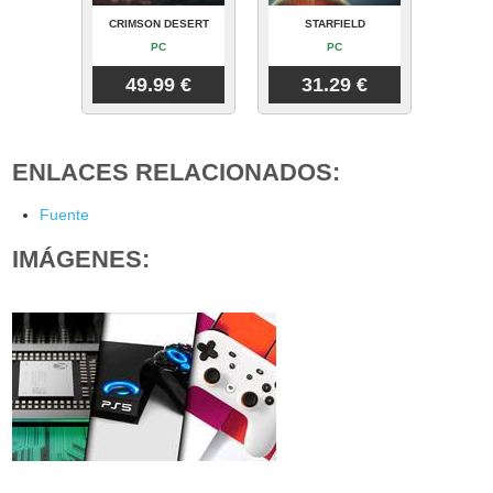
CRIMSON DESERT
STARFIELD
PC
PC
49.99 €
31.29 €
ENLACES RELACIONADOS:
Fuente
IMÁGENES: