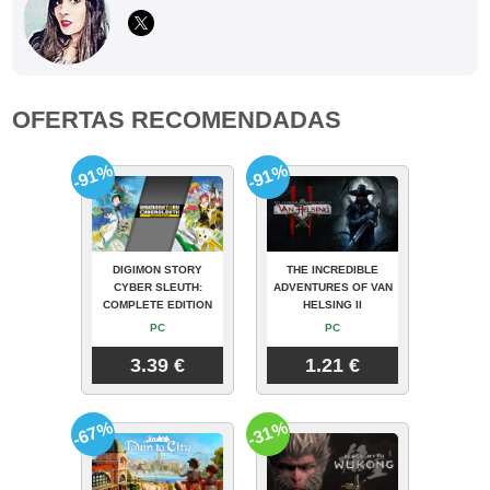
OFERTAS RECOMENDADAS
-91%
-91%
DIGIMON STORY
THE INCREDIBLE
CYBER SLEUTH:
ADVENTURES OF VAN
COMPLETE EDITION
HELSING II
PC
PC
3.39 €
1.21 €
-67%
-31%