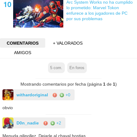
Arc System Works no ha cumplido
lo prometido: Marvel Tokon
enfurece a los jugadores de PC
por sus problemas
COMENTARIOS
+ VALORADOS
AMIGOS
5
com.
En foros
Mostrando comentarios por fecha (página
1
de
1
)
withardoriginal
+0
obvio
D0n_nadie
+2
Menuda gilipollez. Dejarle al chaval hostias.