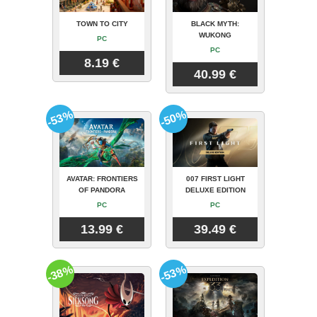
TOWN TO CITY
BLACK MYTH:
WUKONG
PC
PC
8.19 €
40.99 €
-53%
-50%
AVATAR: FRONTIERS
007 FIRST LIGHT
OF PANDORA
DELUXE EDITION
PC
PC
13.99 €
39.49 €
-38%
-53%