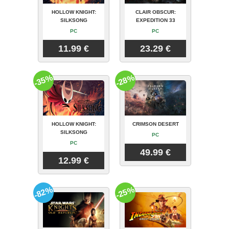
HOLLOW KNIGHT:
CLAIR OBSCUR:
SILKSONG
EXPEDITION 33
PC
PC
11.99 €
23.29 €
-35%
-28%
HOLLOW KNIGHT:
CRIMSON DESERT
SILKSONG
PC
PC
49.99 €
12.99 €
-82%
-25%