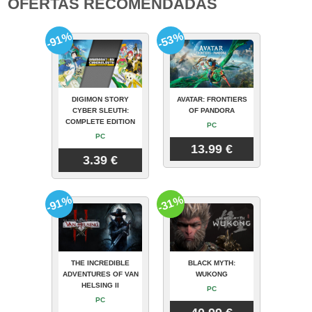
OFERTAS RECOMENDADAS
-91%
-53%
DIGIMON STORY
AVATAR: FRONTIERS
CYBER SLEUTH:
OF PANDORA
COMPLETE EDITION
PC
PC
13.99 €
3.39 €
-91%
-31%
THE INCREDIBLE
BLACK MYTH:
ADVENTURES OF VAN
WUKONG
HELSING II
PC
PC