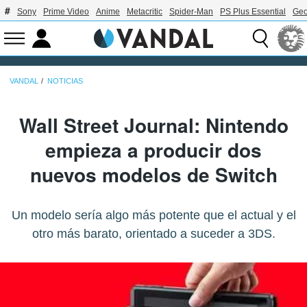
Sony
Prime Video
Anime
Metacritic
Spider-Man
PS Plus Essential
Geo
VANDAL
NOTICIAS
Wall Street Journal: Nintendo
empieza a producir dos
nuevos modelos de Switch
Un modelo sería algo más potente que el actual y el
otro más barato, orientado a suceder a 3DS.