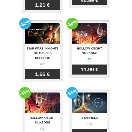
40.99 €
1.21 €
-82%
-38%
STAR WARS: KNIGHTS
HOLLOW KNIGHT:
OF THE OLD
SILKSONG
REPUBLIC
PC
PC
11.99 €
1.66 €
-35%
-55%
HOLLOW KNIGHT:
STARFIELD
SILKSONG
PC
PC