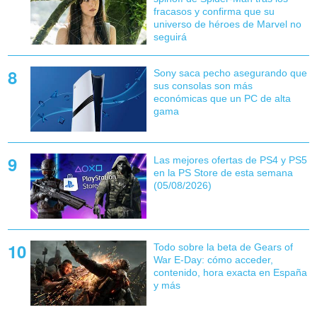
fracasos y confirma que su
universo de héroes de Marvel no
seguirá
Sony saca pecho asegurando que
sus consolas son más
económicas que un PC de alta
gama
Las mejores ofertas de PS4 y PS5
en la PS Store de esta semana
(05/08/2026)
Todo sobre la beta de Gears of
War E-Day: cómo acceder,
contenido, hora exacta en España
y más