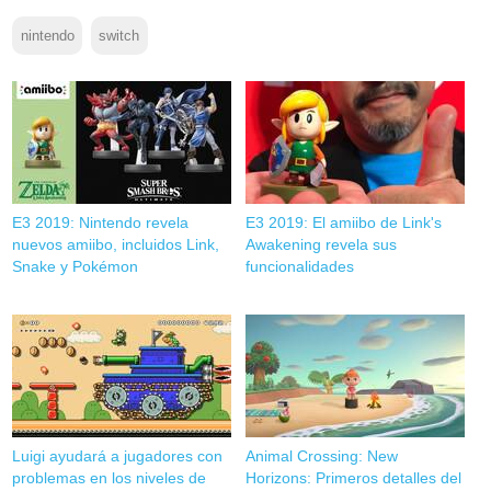
nintendo
switch
E3 2019: Nintendo revela
E3 2019: El amiibo de Link's
nuevos amiibo, incluidos Link,
Awakening revela sus
Snake y Pokémon
funcionalidades
Luigi ayudará a jugadores con
Animal Crossing: New
problemas en los niveles de
Horizons: Primeros detalles del