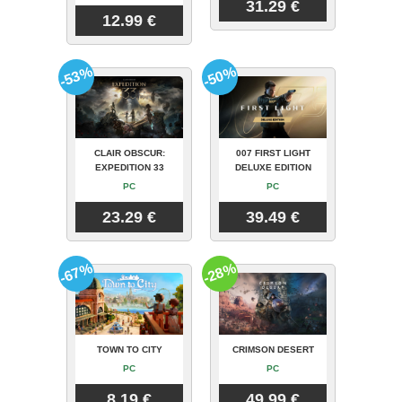
31.29 €
12.99 €
-53%
-50%
CLAIR OBSCUR:
007 FIRST LIGHT
EXPEDITION 33
DELUXE EDITION
PC
PC
23.29 €
39.49 €
-67%
-28%
TOWN TO CITY
CRIMSON DESERT
PC
PC
8.19 €
49.99 €