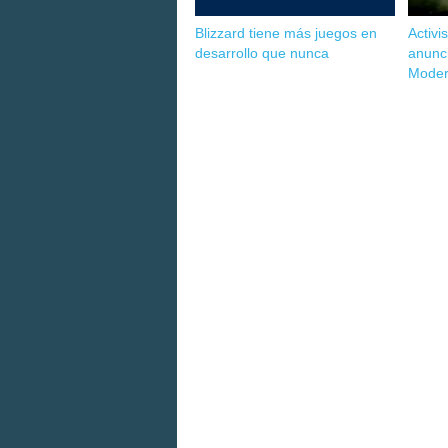
Blizzard tiene más juegos en
Activi
desarrollo que nunca
anunci
Moder