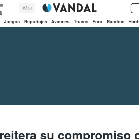
an
Más ↓
5
Juegos
Reportajes
Avances
Trucos
Foro
Random
Hard
 reitera su compromiso 