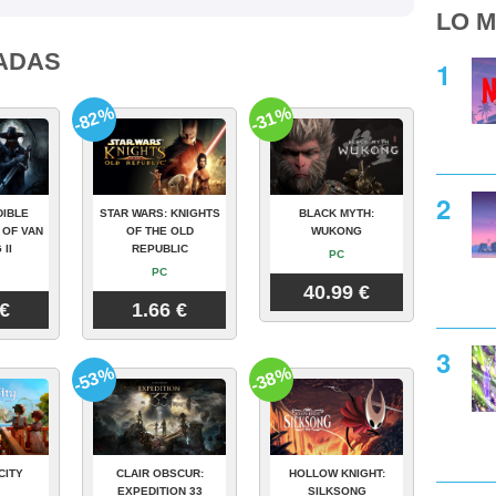
LO M
ADAS
-82%
-31%
DIBLE
STAR WARS: KNIGHTS
BLACK MYTH:
 OF VAN
OF THE OLD
WUKONG
 II
REPUBLIC
PC
PC
40.99 €
 €
1.66 €
-53%
-38%
CITY
CLAIR OBSCUR:
HOLLOW KNIGHT:
EXPEDITION 33
SILKSONG