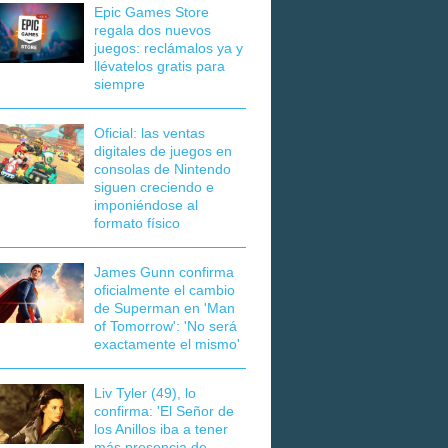
Epic Games Store
regala dos nuevos
juegos: reclámalos ya y
llévatelos gratis para
siempre
Oficial: las ventas
digitales de juegos en
consolas de Nintendo
siguen creciendo e
imponiéndose al
formato físico
James Gunn confirma
oficialmente el cambio
de Superman en 'Man
of Tomorrow': 'No será
exactamente el mismo'
Liv Tyler (49), lo
confirma: 'El Señor de
los Anillos iba a tener
más presencia de