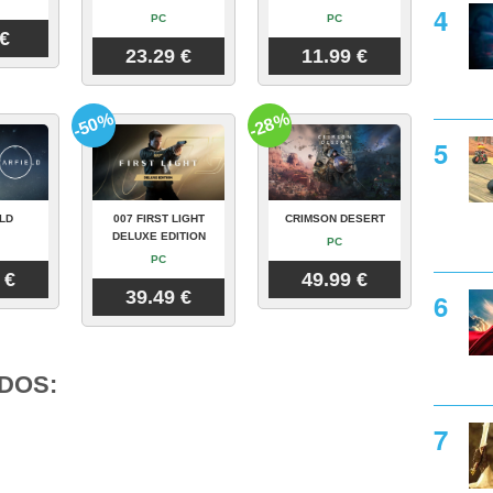
PC
PC
 €
23.29 €
11.99 €
-50%
-28%
LD
007 FIRST LIGHT
CRIMSON DESERT
DELUXE EDITION
PC
PC
 €
49.99 €
39.49 €
DOS: