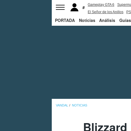
Gameplay GTA 6
Superm
El Señor de los Anillos
PS
PORTADA
Noticias
Análisis
Guías
VANDAL
NOTICIAS
Blizzard