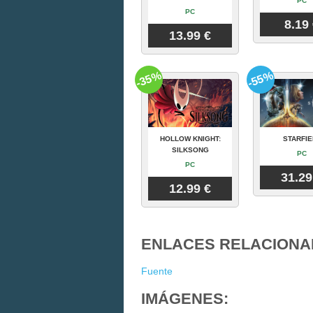
PC
PC
8.19
13.99 €
-35%
-55%
HOLLOW KNIGHT:
STARFIE
SILKSONG
PC
PC
31.29
12.99 €
ENLACES RELACIONA
Fuente
IMÁGENES: