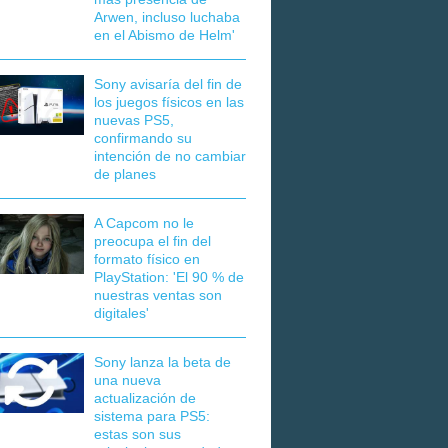
Arwen, incluso luchaba
en el Abismo de Helm'
Sony avisaría del fin de
los juegos físicos en las
nuevas PS5,
confirmando su
intención de no cambiar
de planes
A Capcom no le
preocupa el fin del
formato físico en
PlayStation: 'El 90 % de
nuestras ventas son
digitales'
Sony lanza la beta de
una nueva
actualización de
sistema para PS5:
estas son sus