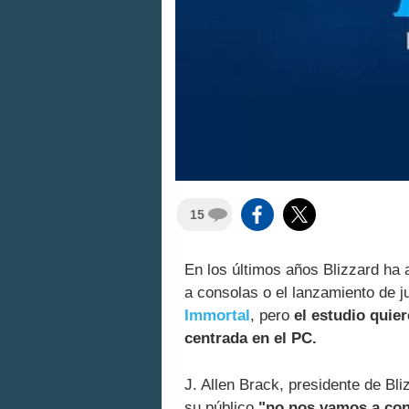
15
En los últimos años Blizzard ha
a consolas o el lanzamiento de 
Immortal
, pero
el estudio quie
centrada en el PC.
J. Allen Brack, presidente de Bl
su público
"no nos vamos a con