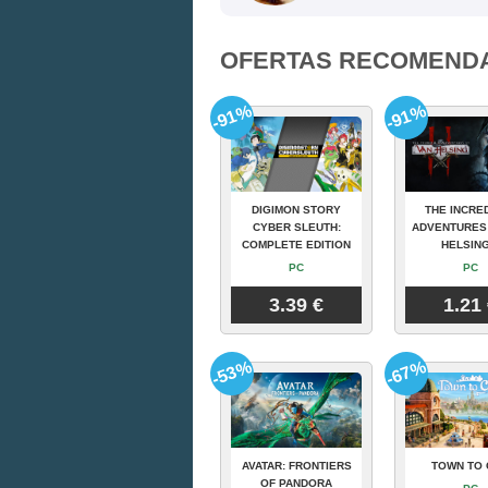
OFERTAS RECOMEND
-91%
-91%
DIGIMON STORY
THE INCRE
CYBER SLEUTH:
ADVENTURES
COMPLETE EDITION
HELSING
PC
PC
3.39 €
1.21
-53%
-67%
AVATAR: FRONTIERS
TOWN TO 
OF PANDORA