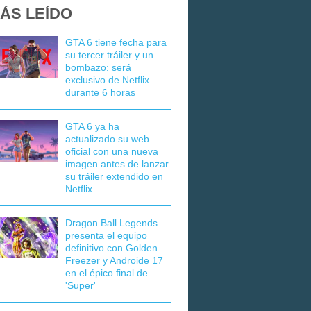
ÁS LEÍDO
GTA 6 tiene fecha para
su tercer tráiler y un
bombazo: será
exclusivo de Netflix
durante 6 horas
GTA 6 ya ha
actualizado su web
oficial con una nueva
imagen antes de lanzar
su tráiler extendido en
Netflix
Dragon Ball Legends
presenta el equipo
definitivo con Golden
Freezer y Androide 17
en el épico final de
'Super'