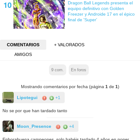
Dragon Ball Legends presenta el
equipo definitivo con Golden
Freezer y Androide 17 en el épico
final de 'Super'
COMENTARIOS
+ VALORADOS
AMIGOS
9
com.
En foros
Mostrando comentarios por fecha (página
1
de
1
)
Lipotegui
+1
No se por que han tardado tanto
Moon_Presence
+4
Enhorabuena campeones, solo habéis tardado 4 años en poner