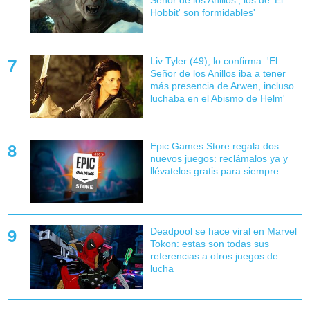
Señor de los Anillos', los de 'El
Hobbit' son formidables'
Liv Tyler (49), lo confirma: 'El
Señor de los Anillos iba a tener
más presencia de Arwen, incluso
luchaba en el Abismo de Helm'
Epic Games Store regala dos
nuevos juegos: reclámalos ya y
llévatelos gratis para siempre
Deadpool se hace viral en Marvel
Tokon: estas son todas sus
referencias a otros juegos de
lucha