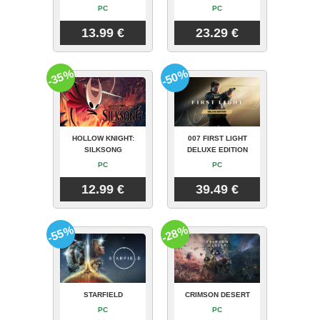
PC
PC
13.99 €
23.29 €
-35%
-50%
HOLLOW KNIGHT:
007 FIRST LIGHT
SILKSONG
DELUXE EDITION
PC
PC
12.99 €
39.49 €
-55%
-28%
STARFIELD
CRIMSON DESERT
PC
PC