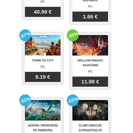
REPUBLIC
PC
PC
40.99 €
1.66 €
-67%
-38%
TOWN TO CITY
HOLLOW KNIGHT:
SILKSONG
PC
PC
8.19 €
11.99 €
-53%
-53%
AVATAR: FRONTIERS
CLAIR OBSCUR:
OF PANDORA
EXPEDITION 33