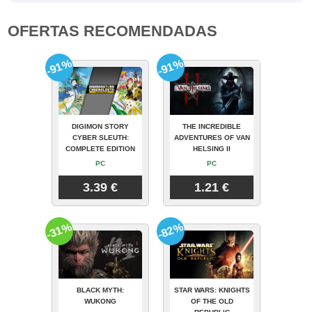
OFERTAS RECOMENDADAS
-91%
-91%
DIGIMON STORY
THE INCREDIBLE
CYBER SLEUTH:
ADVENTURES OF VAN
COMPLETE EDITION
HELSING II
PC
PC
3.39 €
1.21 €
-31%
-82%
BLACK MYTH:
STAR WARS: KNIGHTS
WUKONG
OF THE OLD