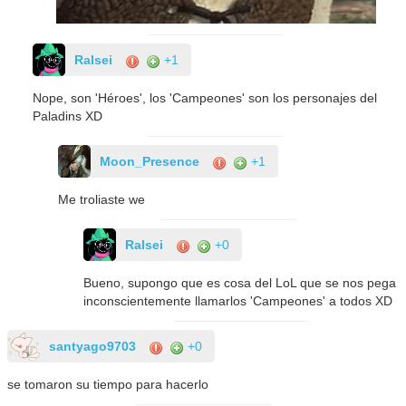
Ralsei
+1
Nope, son 'Héroes', los 'Campeones' son los personajes del
Paladins XD
Moon_Presence
+1
Me troliaste we
Ralsei
+0
Bueno, supongo que es cosa del LoL que se nos pega
inconscientemente llamarlos 'Campeones' a todos XD
santyago9703
+0
se tomaron su tiempo para hacerlo