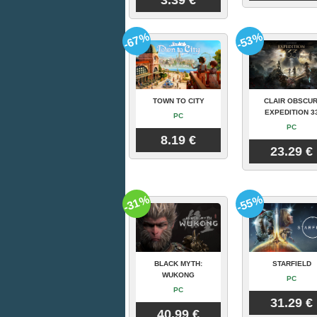
3.39 €
-67%
-53%
TOWN TO CITY
CLAIR OBSCUR
EXPEDITION 3
PC
PC
8.19 €
23.29 €
-31%
-55%
BLACK MYTH:
STARFIELD
WUKONG
PC
PC
31.29 €
40.99 €