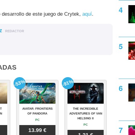
 desarrollo de este juego de Crytek,
aquí
.
z
REDACTOR
ADAS
-53%
-91%
T
AVATAR: FRONTIERS
THE INCREDIBLE
ON
OF PANDORA
ADVENTURES OF VAN
HELSING II
PC
PC
13.99 €