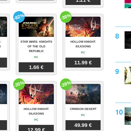
1.21 €
-82%
-38%
:
STAR WARS: KNIGHTS
HOLLOW KNIGHT:
3
OF THE OLD
SILKSONG
REPUBLIC
PC
PC
11.99 €
1.66 €
-35%
-28%
HOLLOW KNIGHT:
CRIMSON DESERT
SILKSONG
PC
PC
49.99 €
12.99 €