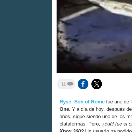
11
Ryse: Son of Rome
fue uno de 
One
. Y a día de hoy, después d
años, sigue siendo uno de los m
plataformas. Pero,
¿cuál fue el 
Xbox 360?
Un usuario ha podido