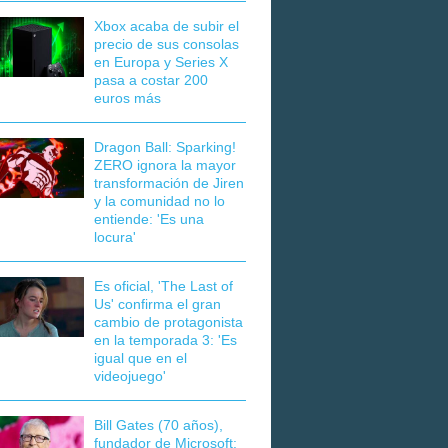
Xbox acaba de subir el
precio de sus consolas
en Europa y Series X
pasa a costar 200
euros más
Dragon Ball: Sparking!
ZERO ignora la mayor
transformación de Jiren
y la comunidad no lo
entiende: 'Es una
locura'
Es oficial, 'The Last of
Us' confirma el gran
cambio de protagonista
en la temporada 3: 'Es
igual que en el
videojuego'
Bill Gates (70 años),
fundador de Microsoft: