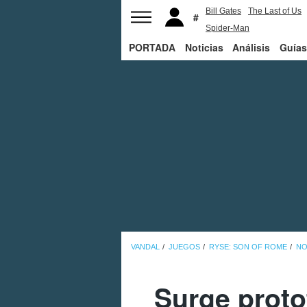
Bill Gates
The Last of Us
Spider-Man
PORTADA
Noticias
Análisis
Guías
VANDAL
JUEGOS
RYSE: SON OF ROME
NO
Surge proto