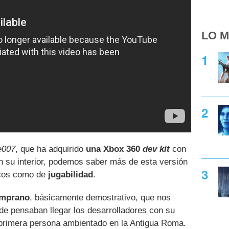
LO M
e007
, que ha adquirido
una Xbox 360
dev kit
con
n su interior, podemos saber más de esta versión
ficos como de
jugabilidad
.
emprano
, básicamente demostrativo, que nos
de pensaban llegar los desarrolladores con su
primera persona ambientado en la Antigua Roma.