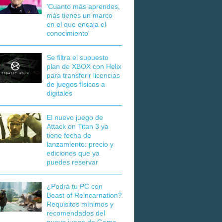
'Cuanto más aprendes,
más tienes un marco
en el que encaja el
conocimiento'
Se filtra el supuesto
plan de XBOX con Helix
para transferir licencias
de juegos físicos a
digitales
El nuevo juego de
Attack on Titan 3 ya
tiene fecha de
lanzamiento: precio y
ediciones que ya
puedes reservar
¿Podrá tu PC con
Beast of Reincarnation?
Requisitos mínimos y
recomendados del