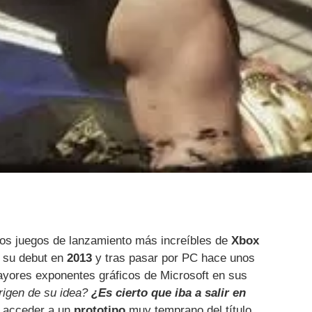
los juegos de lanzamiento más increíbles de
Xbox
e su debut en
2013
y tras pasar por PC hace unos
ayores exponentes gráficos de Microsoft en sus
origen de su idea?
¿Es cierto que iba a salir en
 acceder a un
prototipo
muy temprano del título