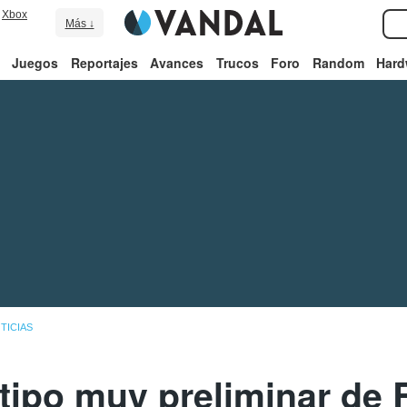
Xbox
Más ↓
Juegos
Reportajes
Avances
Trucos
Foro
Random
Hard
TICIAS
tipo muy preliminar de 