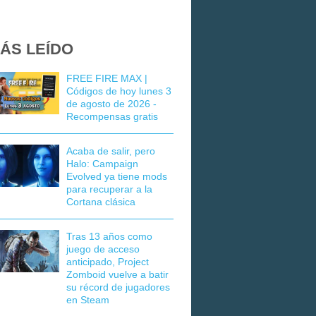
ÁS LEÍDO
FREE FIRE MAX |
Códigos de hoy lunes 3
de agosto de 2026 -
Recompensas gratis
Acaba de salir, pero
Halo: Campaign
Evolved ya tiene mods
para recuperar a la
Cortana clásica
Tras 13 años como
juego de acceso
anticipado, Project
Zomboid vuelve a batir
su récord de jugadores
en Steam