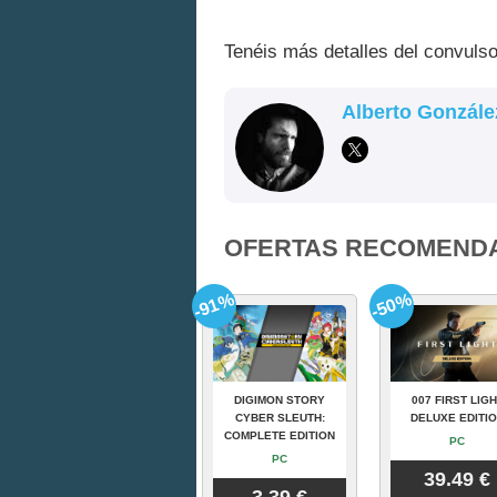
Tenéis más detalles del convulso
Alberto Gonzále
OFERTAS RECOMEND
-91%
-50%
DIGIMON STORY
007 FIRST LIGH
CYBER SLEUTH:
DELUXE EDITI
COMPLETE EDITION
PC
PC
39.49 €