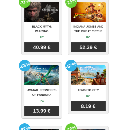
-31%
-25%
BLACK MYTH:
INDIANA JONES AND
WUKONG
THE GREAT CIRCLE
PC
PC
40.99 €
52.39 €
-53%
-67%
AVATAR: FRONTIERS
TOWN TO CITY
OF PANDORA
PC
PC
8.19 €
13.99 €
-82%
-28%