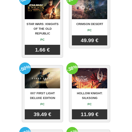
STAR WARS: KNIGHTS
CRIMSON DESERT
OF THE OLD
PC
REPUBLIC
49.99 €
PC
1.66 €
-50%
-38%
007 FIRST LIGHT
HOLLOW KNIGHT:
DELUXE EDITION
SILKSONG
PC
PC
39.49 €
11.99 €