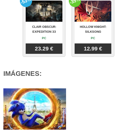
-53%
-35%
CLAIR OBSCUR:
HOLLOW KNIGHT:
EXPEDITION 33
SILKSONG
PC
PC
23.29 €
12.99 €
IMÁGENES: