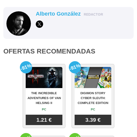
Alberto González
REDACTOR
OFERTAS RECOMENDADAS
-91%
-91%
THE INCREDIBLE
DIGIMON STORY
ADVENTURES OF VAN
CYBER SLEUTH:
HELSING II
COMPLETE EDITION
PC
PC
1.21 €
3.39 €