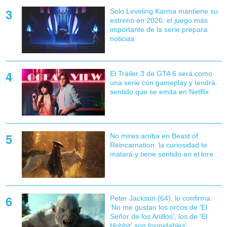
Solo Leveling Karma mantiene su
estreno en 2026: el juego más
importante de la serie prepara
noticias
El Tráiler 3 de GTA 6 será como
una serie con gameplay y tendrá
sentido que se emita en Netflix
No mires arriba en Beast of
Reincarnation: la curiosidad te
matará y tiene sentido en el lore
Peter Jackson (64), lo confirma:
'No me gustan los orcos de 'El
Señor de los Anillos', los de 'El
Hobbit' son formidables'