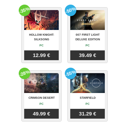
-35%
-50%
HOLLOW KNIGHT:
007 FIRST LIGHT
SILKSONG
DELUXE EDITION
PC
PC
12.99 €
39.49 €
-28%
-55%
CRIMSON DESERT
STARFIELD
PC
PC
49.99 €
31.29 €