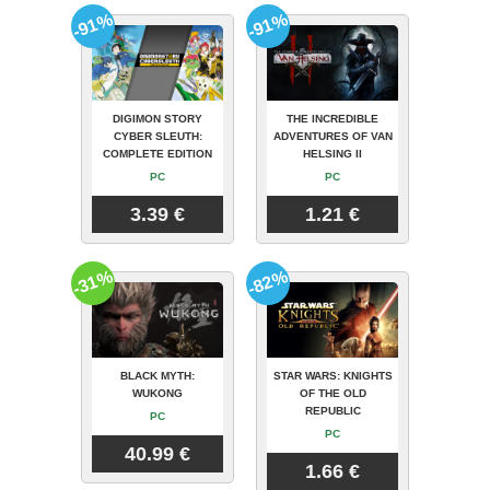
-91%
-91%
DIGIMON STORY
THE INCREDIBLE
CYBER SLEUTH:
ADVENTURES OF VAN
COMPLETE EDITION
HELSING II
PC
PC
3.39 €
1.21 €
-31%
-82%
BLACK MYTH:
STAR WARS: KNIGHTS
WUKONG
OF THE OLD
REPUBLIC
PC
PC
40.99 €
1.66 €