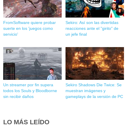
FromSoftware quiere probar
Sekiro: Así son las divertidas
suerte en los 'juegos como
reacciones ante el "girito" de
servicio'
un jefe final
Un streamer por fin supera
Sekiro Shadows Die Twice: Se
todos los Souls y Bloodborne
muestran imágenes y
sin recibir daños
gameplays de la versión de PC
LO MÁS LEÍDO