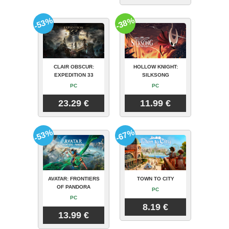
-53%
-38%
CLAIR OBSCUR:
HOLLOW KNIGHT:
EXPEDITION 33
SILKSONG
PC
PC
23.29 €
11.99 €
-53%
-67%
AVATAR: FRONTIERS
TOWN TO CITY
OF PANDORA
PC
PC
8.19 €
13.99 €