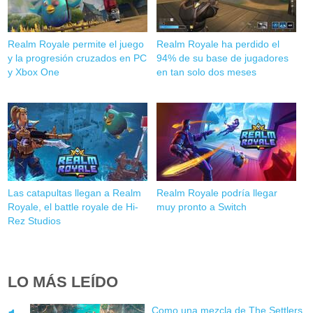
Realm Royale permite el juego
Realm Royale ha perdido el
y la progresión cruzados en PC
94% de su base de jugadores
y Xbox One
en tan solo dos meses
Las catapultas llegan a Realm
Realm Royale podría llegar
Royale, el battle royale de Hi-
muy pronto a Switch
Rez Studios
LO MÁS LEÍDO
Como una mezcla de The Settlers