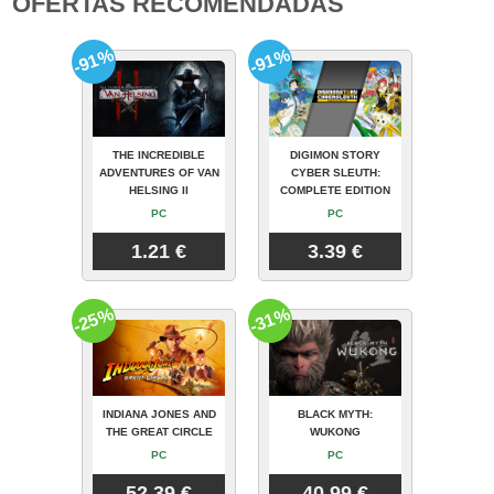
OFERTAS RECOMENDADAS
-91%
-91%
THE INCREDIBLE
DIGIMON STORY
ADVENTURES OF VAN
CYBER SLEUTH:
HELSING II
COMPLETE EDITION
PC
PC
1.21 €
3.39 €
-25%
-31%
INDIANA JONES AND
BLACK MYTH:
THE GREAT CIRCLE
WUKONG
PC
PC
52.39 €
40.99 €