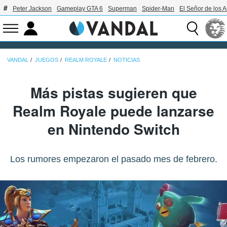
Peter Jackson
Gameplay GTA 6
Superman
Spider-Man
El Señor de los A
VANDAL
JUEGOS
REALM ROYALE
NOTICIAS
Más pistas sugieren que
Realm Royale puede lanzarse
en Nintendo Switch
Los rumores empezaron el pasado mes de febrero.