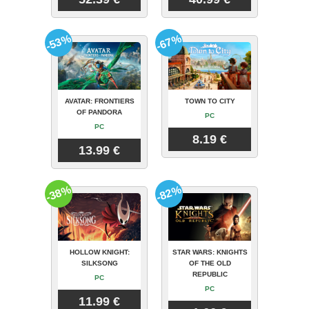
-53%
-67%
AVATAR: FRONTIERS
TOWN TO CITY
OF PANDORA
PC
PC
8.19 €
13.99 €
-38%
-82%
HOLLOW KNIGHT:
STAR WARS: KNIGHTS
SILKSONG
OF THE OLD
REPUBLIC
PC
PC
11.99 €