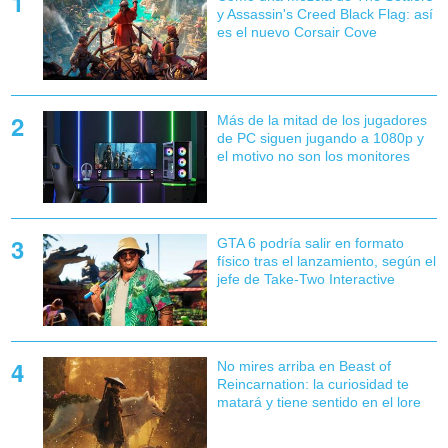
y Assassin's Creed Black Flag: así
es el nuevo Corsair Cove
Más de la mitad de los jugadores
de PC siguen jugando a 1080p y
el motivo no son los monitores
GTA 6 podría salir en formato
físico tras el lanzamiento, según el
jefe de Take-Two Interactive
No mires arriba en Beast of
Reincarnation: la curiosidad te
matará y tiene sentido en el lore