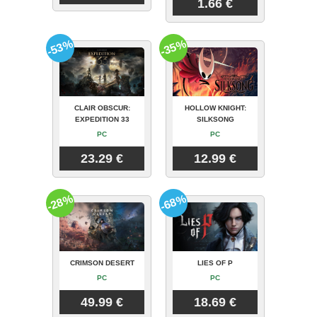
1.66 €
-53%
-35%
CLAIR OBSCUR:
HOLLOW KNIGHT:
EXPEDITION 33
SILKSONG
PC
PC
23.29 €
12.99 €
-28%
-68%
CRIMSON DESERT
LIES OF P
PC
PC
49.99 €
18.69 €