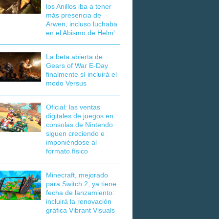
los Anillos iba a tener
más presencia de
Arwen, incluso luchaba
en el Abismo de Helm'
La beta abierta de
Gears of War E-Day
finalmente sí incluirá el
modo Versus
Oficial: las ventas
digitales de juegos en
consolas de Nintendo
siguen creciendo e
imponiéndose al
formato físico
Minecraft, mejorado
para Switch 2, ya tiene
fecha de lanzamiento:
incluirá la renovación
gráfica Vibrant Visuals