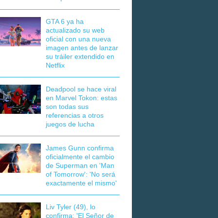
GTA 6 ya ha
actualizado su web
oficial con una nueva
imagen antes de lanzar
su tráiler extendido en
Netflix
Deadpool se hace viral
en Marvel Tokon: estas
son todas sus
referencias a otros
juegos de lucha
James Gunn confirma
oficialmente el cambio
de Superman en 'Man
of Tomorrow': 'No será
exactamente el mismo'
Liv Tyler (49), lo
confirma: 'El Señor de