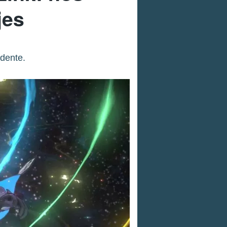
jes
idente.