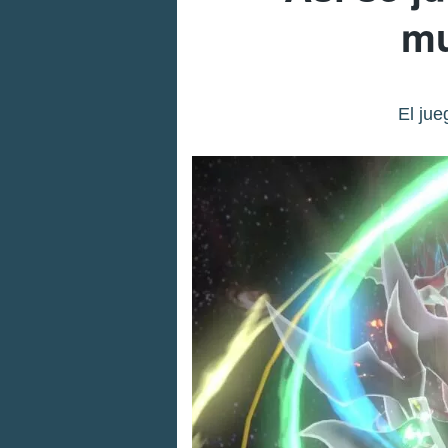
mu
El jue