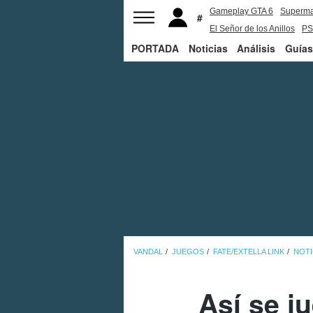
Gameplay GTA 6
Superm
El Señor de los Anillos
PS
PORTADA
Noticias
Análisis
Guías
VANDAL
JUEGOS
FATE/EXTELLA LINK
NOTI
Así se j