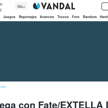
an
Más ↓
5
Juegos
Reportajes
Avances
Trucos
Foro
Random
Hard
CIAS
uega con Fate/EXTELLA 