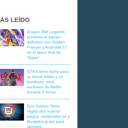
ÁS LEÍDO
Dragon Ball Legends
presenta el equipo
definitivo con Golden
Freezer y Androide 17
en el épico final de
'Super'
GTA 6 tiene fecha para
su tercer tráiler y un
bombazo: será
exclusivo de Netflix
durante 6 horas
Epic Games Store
regala dos nuevos
juegos: reclámalos ya y
llévatelos gratis para
siempre