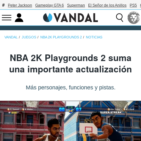
Peter Jackson
Gameplay GTA 6
Superman
El Señor de los Anillos
PS5
VANDAL
JUEGOS
NBA 2K PLAYGROUNDS 2
NOTICIAS
NBA 2K Playgrounds 2 suma
una importante actualización
Más personajes, funciones y pistas.