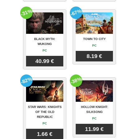
-31%
-67%
BLACK MYTH:
TOWN TO CITY
WUKONG
PC
PC
8.19 €
40.99 €
-82%
-38%
STAR WARS: KNIGHTS
HOLLOW KNIGHT:
OF THE OLD
SILKSONG
REPUBLIC
PC
PC
11.99 €
1.66 €