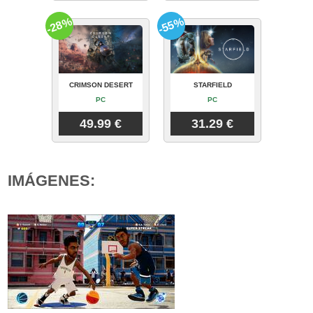
-28%
-55%
CRIMSON DESERT
STARFIELD
PC
PC
49.99 €
31.29 €
IMÁGENES: