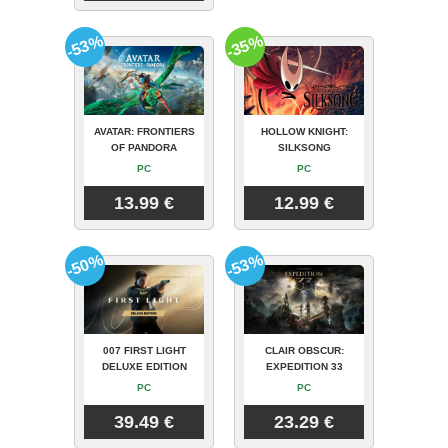
-53%
-35%
AVATAR: FRONTIERS
HOLLOW KNIGHT:
OF PANDORA
SILKSONG
PC
PC
13.99 €
12.99 €
-50%
-53%
007 FIRST LIGHT
CLAIR OBSCUR:
DELUXE EDITION
EXPEDITION 33
PC
PC
39.49 €
23.29 €