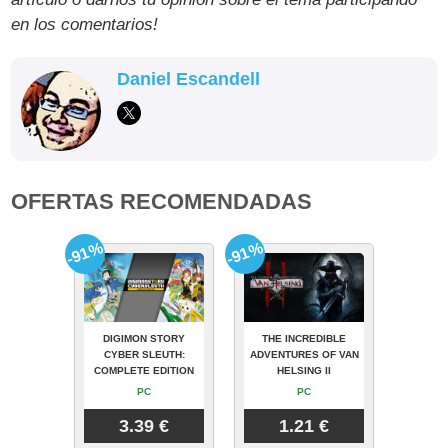
en los comentarios!
Daniel Escandell
OFERTAS RECOMENDADAS
-91%
-91%
DIGIMON STORY
THE INCREDIBLE
CYBER SLEUTH:
ADVENTURES OF VAN
COMPLETE EDITION
HELSING II
PC
PC
3.39 €
1.21 €