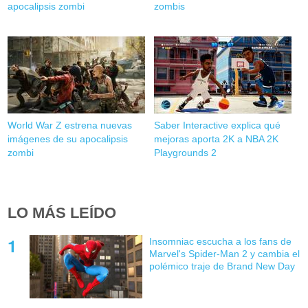
apocalipsis zombi
zombis
World War Z estrena nuevas
Saber Interactive explica qué
imágenes de su apocalipsis
mejoras aporta 2K a NBA 2K
zombi
Playgrounds 2
LO MÁS LEÍDO
Insomniac escucha a los fans de
Marvel's Spider-Man 2 y cambia el
polémico traje de Brand New Day