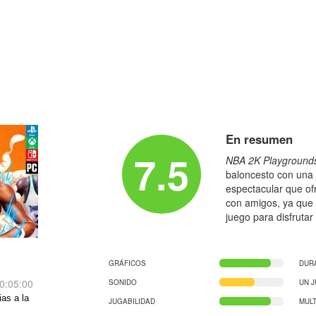
En resumen
7.5
NBA 2K Playground
baloncesto con una j
espectacular que of
con amigos, ya que
juego para disfrutar 
GRÁFICOS
DUR
0:05:00
SONIDO
UN 
ias a la
JUGABILIDAD
MUL