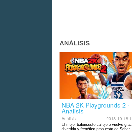
ANÁLISIS
NBA 2K Playgrounds 2 -
Análisis
Análisis
2018-10-18 1
El mejor baloncesto callejero vuelve grac
divertida y frenética propuesta de Saber