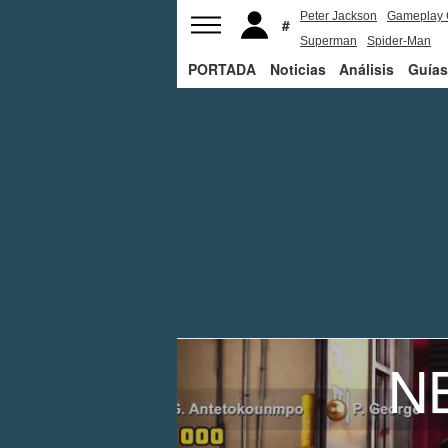
Peter Jackson
Gameplay 
Superman
Spider-Man
PORTADA
Noticias
Análisis
Guías
NB