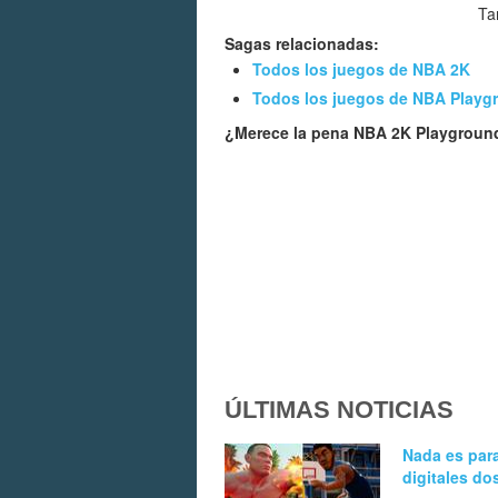
Ta
Sagas relacionadas:
Todos los juegos de NBA 2K
Todos los juegos de NBA Playg
¿Merece la pena NBA 2K Playgroun
ÚLTIMAS NOTICIAS
Nada es para
digitales d