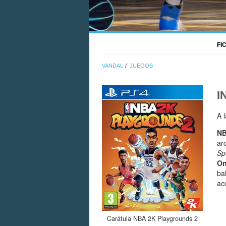
FI
VANDAL
JUEGOS
I
A 
NB
ar
Sp
O
ba
ac
Carátula NBA 2K Playgrounds 2