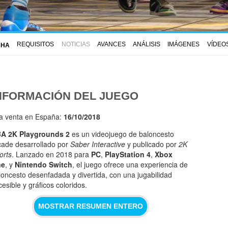
REQUISITOS
NOTICIAS
AVANCES
ANÁLISIS
IMÁGENES
VÍDEO
CHA
NFORMACIÓN DEL JUEGO
la venta en España:
16/10/2018
A 2K Playgrounds 2
es un videojuego de baloncesto
cade desarrollado por
Saber Interactive
y publicado por
2K
orts
. Lanzado en 2018 para
PC
,
PlayStation 4
,
Xbox
ne
, y
Nintendo Switch
, el juego ofrece una experiencia de
loncesto desenfadada y divertida, con una jugabilidad
cesible y gráficos coloridos.
MOSTRAR RESUMEN ENTERO