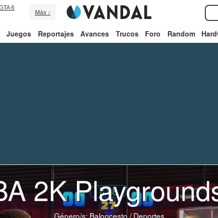
GTA 6
Más ↓
Juegos
Reportajes
Avances
Trucos
Foro
Random
Hard
A 2K Playground
Género/s:
Baloncesto
/
Deportes