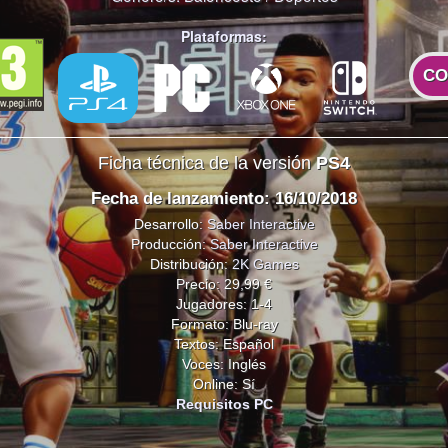
Plataformas:
CO
Ficha técnica de la versión
PS4
Fecha de lanzamiento: 16/10/2018
Desarrollo:
Saber Interactive
Producción:
Saber Interactive
Distribución:
2K Games
Precio: 29,99 €
Jugadores: 1-4
Formato: Blu-ray
Textos: Español
Voces: Inglés
Online: Sí
Requisitos PC