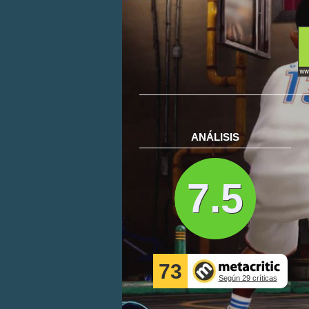
ANÁLISIS
7.5
73
Según 29 críticas