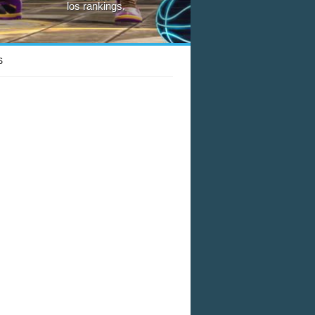
los rankings.
S