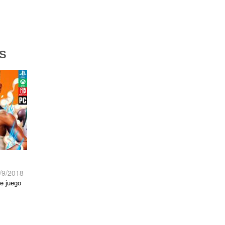
S
/9/2018
de juego