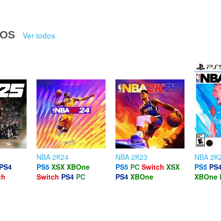
DOS
Ver todos
NBA 2K24
NBA 2K23
NBA 2K
PS4
PS5
XSX
XBOne
PS5
PC
Switch
XSX
PS5
PS
ch
Switch
PS4
PC
PS4
XBOne
XBOne