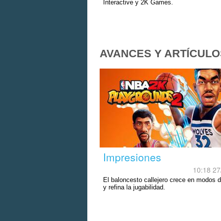
Interactive y 2K Games.
AVANCES Y ARTÍCULO
Impresiones
10:18 27
El baloncesto callejero crece en modos 
y refina la jugabilidad.