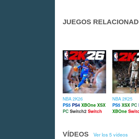
JUEGOS RELACIONA
NBA 2K26
NBA 2K25
PS5
PS4
XBOne
XSX
PS5
XSX
PC
PC
Switch2
Switch
XBOne
Swit
VÍDEOS
Ver los 5 vídeos