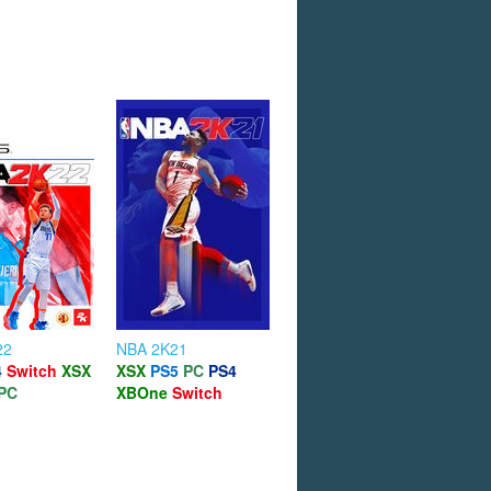
22
NBA 2K21
4
Switch
XSX
XSX
PS5
PC
PS4
PC
XBOne
Switch