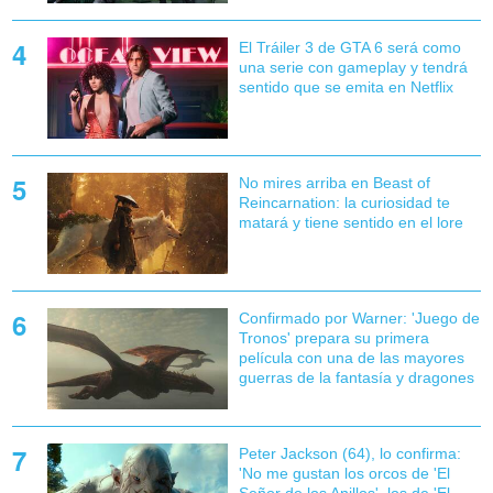
El Tráiler 3 de GTA 6 será como
una serie con gameplay y tendrá
sentido que se emita en Netflix
No mires arriba en Beast of
Reincarnation: la curiosidad te
matará y tiene sentido en el lore
Confirmado por Warner: 'Juego de
Tronos' prepara su primera
película con una de las mayores
guerras de la fantasía y dragones
Peter Jackson (64), lo confirma:
'No me gustan los orcos de 'El