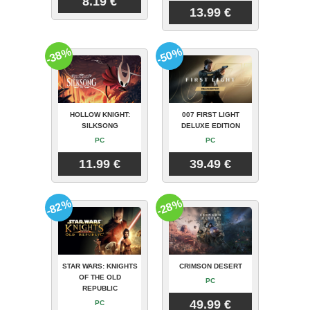
8.19 €
13.99 €
-38%
-50%
HOLLOW KNIGHT:
007 FIRST LIGHT
SILKSONG
DELUXE EDITION
PC
PC
11.99 €
39.49 €
-82%
-28%
STAR WARS: KNIGHTS
CRIMSON DESERT
OF THE OLD
PC
REPUBLIC
49.99 €
PC