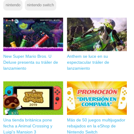
nintendo
nintendo switch
New Super Mario Bros. U
Anthem se luce en su
Deluxe presenta su tráiler de
espectacular tráiler de
lanzamiento
lanzamiento
Una tienda británica pone
Más de 50 juegos multijugador
fecha a Animal Crossing y
rebajados en la eShop de
Luigi's Mansion 3
Nintendo Switch