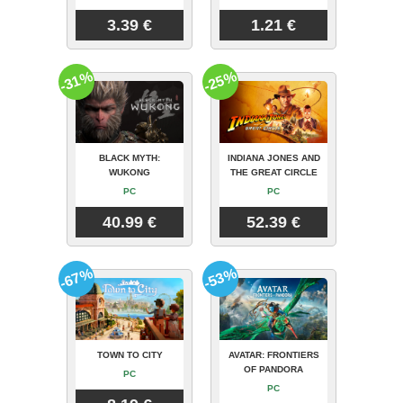
3.39 €
1.21 €
-31%
-25%
BLACK MYTH:
INDIANA JONES AND
WUKONG
THE GREAT CIRCLE
PC
PC
40.99 €
52.39 €
-67%
-53%
TOWN TO CITY
AVATAR: FRONTIERS
OF PANDORA
PC
PC