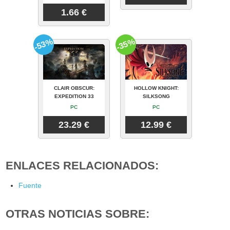
1.66 €
-53%
-35%
CLAIR OBSCUR:
HOLLOW KNIGHT:
EXPEDITION 33
SILKSONG
PC
PC
23.29 €
12.99 €
ENLACES RELACIONADOS:
Fuente
OTRAS NOTICIAS SOBRE: