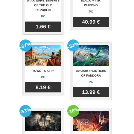
STAR WARS: KNIGHTS
BLACK MYTH:
OF THE OLD
WUKONG
REPUBLIC
PC
PC
40.99 €
1.66 €
-67%
-53%
TOWN TO CITY
AVATAR: FRONTIERS
OF PANDORA
PC
PC
8.19 €
13.99 €
-53%
-38%