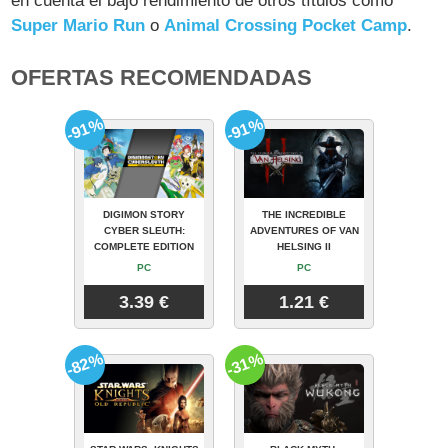
en cuenta el bajo rendimiento de otros títulos como
Super Mario Run
o
Animal Crossing Pocket Camp
.
OFERTAS RECOMENDADAS
-91%
-91%
DIGIMON STORY
THE INCREDIBLE
CYBER SLEUTH:
ADVENTURES OF VAN
COMPLETE EDITION
HELSING II
PC
PC
3.39 €
1.21 €
-82%
-31%