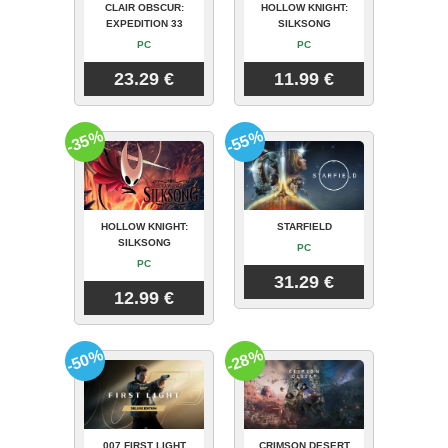
CLAIR OBSCUR:
HOLLOW KNIGHT:
EXPEDITION 33
SILKSONG
PC
PC
23.29 €
11.99 €
-35%
-55%
HOLLOW KNIGHT:
STARFIELD
SILKSONG
PC
PC
31.29 €
12.99 €
-50%
-28%
007 FIRST LIGHT
CRIMSON DESERT