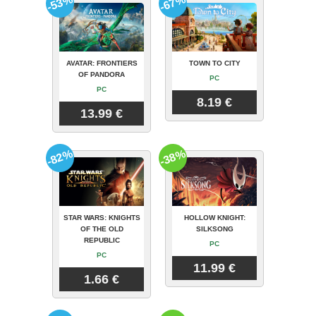
-53%
-67%
AVATAR: FRONTIERS
TOWN TO CITY
OF PANDORA
PC
PC
8.19 €
13.99 €
-82%
-38%
STAR WARS: KNIGHTS
HOLLOW KNIGHT:
OF THE OLD
SILKSONG
REPUBLIC
PC
PC
11.99 €
1.66 €