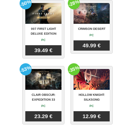
-50%
-28%
007 FIRST LIGHT
CRIMSON DESERT
DELUXE EDITION
PC
PC
49.99 €
39.49 €
-53%
-35%
CLAIR OBSCUR:
HOLLOW KNIGHT:
EXPEDITION 33
SILKSONG
PC
PC
23.29 €
12.99 €