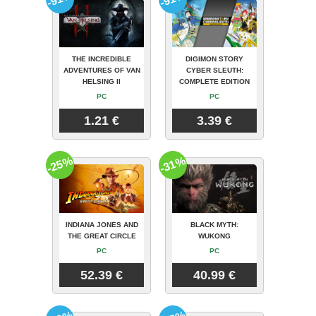
THE INCREDIBLE
DIGIMON STORY
ADVENTURES OF VAN
CYBER SLEUTH:
HELSING II
COMPLETE EDITION
PC
PC
1.21 €
3.39 €
-25%
-31%
INDIANA JONES AND
BLACK MYTH:
THE GREAT CIRCLE
WUKONG
PC
PC
52.39 €
40.99 €