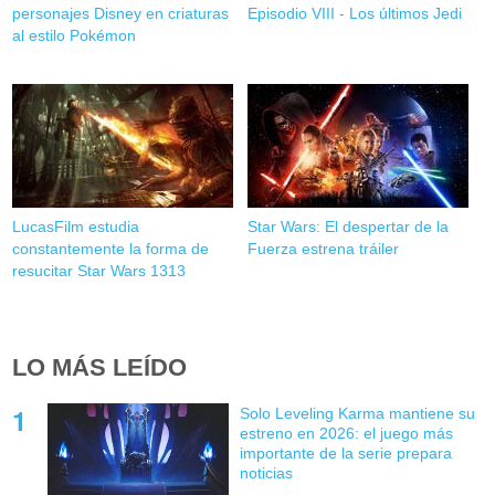
personajes Disney en criaturas
Episodio VIII - Los últimos Jedi
al estilo Pokémon
LucasFilm estudia
Star Wars: El despertar de la
constantemente la forma de
Fuerza estrena tráiler
resucitar Star Wars 1313
LO MÁS LEÍDO
Solo Leveling Karma mantiene su
estreno en 2026: el juego más
importante de la serie prepara
noticias