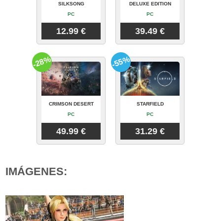
SILKSONG
DELUXE EDITION
PC
PC
12.99 €
39.49 €
-28%
-55%
CRIMSON DESERT
STARFIELD
PC
PC
49.99 €
31.29 €
IMÁGENES: