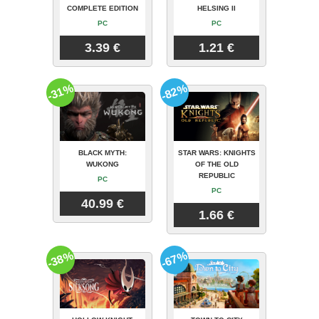
COMPLETE EDITION
HELSING II
PC
PC
3.39 €
1.21 €
-31%
-82%
BLACK MYTH:
STAR WARS: KNIGHTS
WUKONG
OF THE OLD
REPUBLIC
PC
PC
40.99 €
1.66 €
-38%
-67%