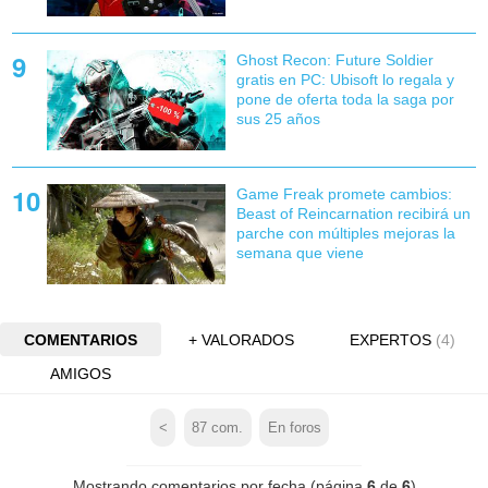
Ghost Recon: Future Soldier
gratis en PC: Ubisoft lo regala y
pone de oferta toda la saga por
sus 25 años
Game Freak promete cambios:
Beast of Reincarnation recibirá un
parche con múltiples mejoras la
semana que viene
COMENTARIOS
+ VALORADOS
EXPERTOS
(4)
AMIGOS
<
87
com.
En foros
Mostrando comentarios por fecha (página
6
de
6
)