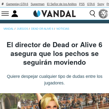
Gameplay GTA 6
Superman
El Señor de los Anillos
PS5
GTA 6
Sony
P
VANDAL
JUEGOS
DEAD OR ALIVE 6
NOTICIAS
El director de Dead or Alive 6
asegura que los pechos se
seguirán moviendo
Quiere despejar cualquier tipo de dudas entre los
jugadores.