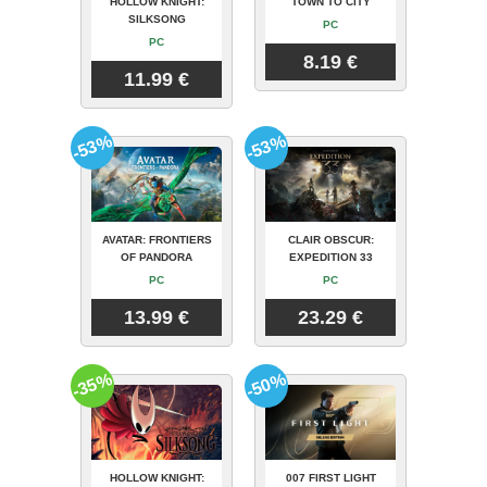
HOLLOW KNIGHT:
TOWN TO CITY
SILKSONG
PC
PC
8.19 €
11.99 €
-53%
-53%
AVATAR: FRONTIERS
CLAIR OBSCUR:
OF PANDORA
EXPEDITION 33
PC
PC
13.99 €
23.29 €
-35%
-50%
HOLLOW KNIGHT:
007 FIRST LIGHT