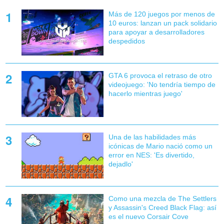
Más de 120 juegos por menos de
10 euros: lanzan un pack solidario
para apoyar a desarrolladores
despedidos
GTA 6 provoca el retraso de otro
videojuego: 'No tendría tiempo de
hacerlo mientras juego'
Una de las habilidades más
icónicas de Mario nació como un
error en NES: 'Es divertido,
dejadlo'
Como una mezcla de The Settlers
y Assassin's Creed Black Flag: así
es el nuevo Corsair Cove