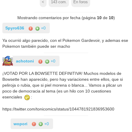
<
143
com.
En foros
Mostrando comentarios por fecha (página
10
de
10
)
Spyro636
+0
Ya ocurrió algo parecido, con el Pokemon Gardevoir, y ademas ese
Pokemon también puede ser macho
achotoni
+0
¡VOTAD POR LA BOWSETTE DEFINITIVA! Muchos modelos de
Bowsette han aparecido, pero hay variaciones entre ellos, que si
peliroja o rubia, que si piel morena o blanca... Vamos a plicar un
poco de democracia al tema (es un hilo con 10 cuestiones
esenciales
:
https://twitter.com/tonicomics/status/1044781921836953600
wopori
+0