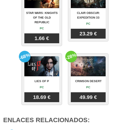
STAR WARS: KNIGHTS
CLAIR OBSCUR:
OF THE OLD
EXPEDITION 33
REPUBLIC
PC
PC
23.29 €
1.66 €
-68%
-28%
LIES OF P
CRIMSON DESERT
PC
PC
18.69 €
49.99 €
ENLACES RELACIONADOS: