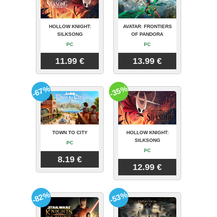
HOLLOW KNIGHT:
AVATAR: FRONTIERS
SILKSONG
OF PANDORA
PC
PC
11.99 €
13.99 €
-67%
-35%
TOWN TO CITY
HOLLOW KNIGHT:
SILKSONG
PC
PC
8.19 €
12.99 €
-82%
-53%