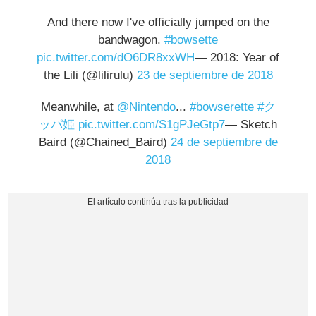
And there now I've officially jumped on the
bandwagon.
#bowsette
pic.twitter.com/dO6DR8xxWH
— 2018: Year of
the Lili (@lilirulu)
23 de septiembre de 2018
Meanwhile, at
@Nintendo
...
#bowserette
#ク
ッパ姫
pic.twitter.com/S1gPJeGtp7
— Sketch
Baird (@Chained_Baird)
24 de septiembre de
2018