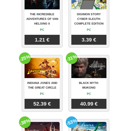
THE INCREDIBLE
DIGIMON STORY
ADVENTURES OF VAN
CYBER SLEUTH:
HELSING II
COMPLETE EDITION
PC
PC
1.21 €
3.39 €
-25%
-31%
INDIANA JONES AND
BLACK MYTH:
THE GREAT CIRCLE
WUKONG
PC
PC
52.39 €
40.99 €
-38%
-53%