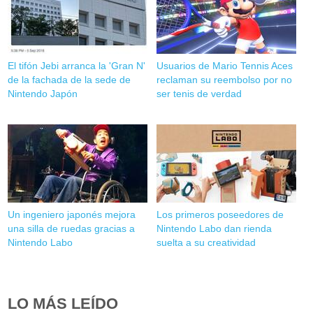
El tifón Jebi arranca la 'Gran N'
Usuarios de Mario Tennis Aces
de la fachada de la sede de
reclaman su reembolso por no
Nintendo Japón
ser tenis de verdad
Un ingeniero japonés mejora
Los primeros poseedores de
una silla de ruedas gracias a
Nintendo Labo dan rienda
Nintendo Labo
suelta a su creatividad
LO MÁS LEÍDO