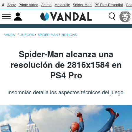
Sony
Prime Video
Anime
Metacritic
Spider-Man
PS Plus Essential
Geo
VANDAL
JUEGOS
SPIDER-MAN
NOTICIAS
Spider-Man alcanza una
resolución de 2816x1584 en
PS4 Pro
Insomniac detalla los aspectos técnicos del juego.