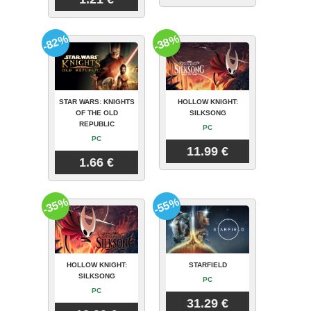
-82%
-38%
STAR WARS: KNIGHTS
HOLLOW KNIGHT:
OF THE OLD
SILKSONG
REPUBLIC
PC
PC
11.99 €
1.66 €
-35%
-55%
HOLLOW KNIGHT:
STARFIELD
SILKSONG
PC
PC
31.29 €