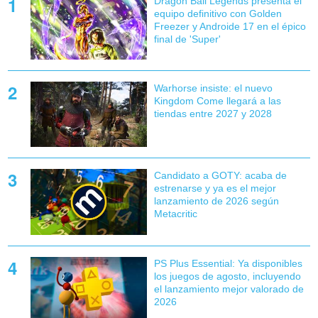
Dragon Ball Legends presenta el
equipo definitivo con Golden
Freezer y Androide 17 en el épico
final de 'Super'
Warhorse insiste: el nuevo
Kingdom Come llegará a las
tiendas entre 2027 y 2028
Candidato a GOTY: acaba de
estrenarse y ya es el mejor
lanzamiento de 2026 según
Metacritic
PS Plus Essential: Ya disponibles
los juegos de agosto, incluyendo
el lanzamiento mejor valorado de
2026