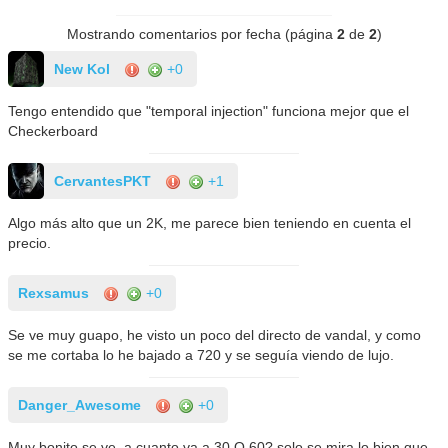
Mostrando comentarios por fecha (página
2
de
2
)
New Kol
+0
Tengo entendido que "temporal injection" funciona mejor que el
Checkerboard
CervantesPKT
+1
Algo más alto que un 2K, me parece bien teniendo en cuenta el
precio.
Rexsamus
+0
Se ve muy guapo, he visto un poco del directo de vandal, y como
se me cortaba lo he bajado a 720 y se seguía viendo de lujo.
Danger_Awesome
+0
Muy bonito se ve, a cuanto va a 30 O 60? solo se mira lo bien que