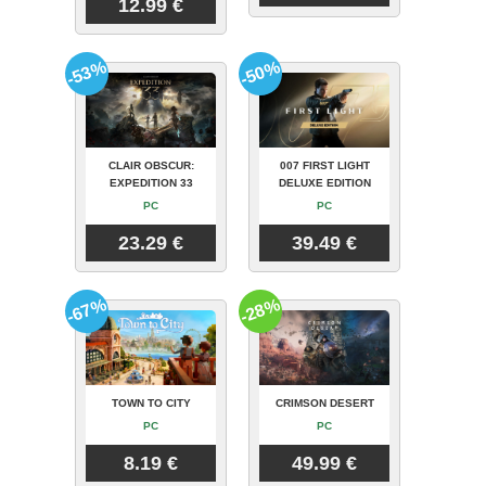
12.99 €
-53%
-50%
CLAIR OBSCUR:
007 FIRST LIGHT
EXPEDITION 33
DELUXE EDITION
PC
PC
23.29 €
39.49 €
-67%
-28%
TOWN TO CITY
CRIMSON DESERT
PC
PC
8.19 €
49.99 €