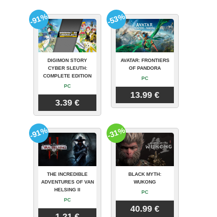
-91%
-53%
DIGIMON STORY
AVATAR: FRONTIERS
CYBER SLEUTH:
OF PANDORA
COMPLETE EDITION
PC
PC
13.99 €
3.39 €
-91%
-31%
THE INCREDIBLE
BLACK MYTH:
ADVENTURES OF VAN
WUKONG
HELSING II
PC
PC
40.99 €
1.21 €