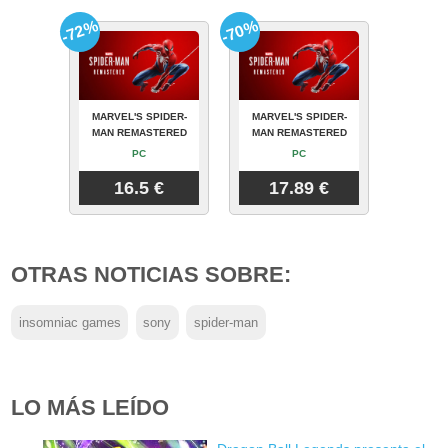
-72%
-70%
MARVEL'S SPIDER-
MARVEL'S SPIDER-
MAN REMASTERED
MAN REMASTERED
PC
PC
16.5 €
17.89 €
OTRAS NOTICIAS SOBRE:
insomniac games
sony
spider-man
LO MÁS LEÍDO