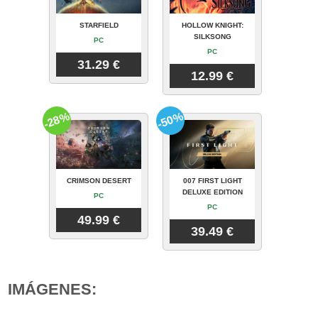
STARFIELD
HOLLOW KNIGHT:
SILKSONG
PC
PC
31.29 €
12.99 €
-28%
-50%
CRIMSON DESERT
007 FIRST LIGHT
DELUXE EDITION
PC
PC
49.99 €
39.49 €
IMÁGENES: