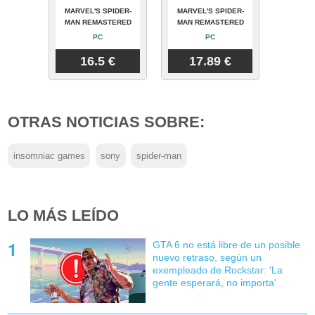
MARVEL'S SPIDER-
MARVEL'S SPIDER-
MAN REMASTERED
MAN REMASTERED
PC
PC
16.5 €
17.89 €
OTRAS NOTICIAS SOBRE:
insomniac games
sony
spider-man
LO MÁS LEÍDO
GTA 6 no está libre de un posible
nuevo retraso, según un
exempleado de Rockstar: 'La
gente esperará, no importa'