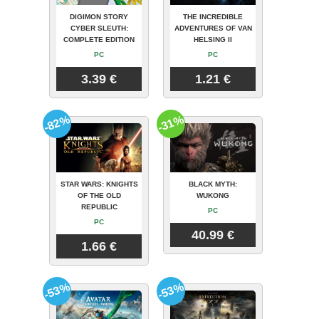
DIGIMON STORY
THE INCREDIBLE
CYBER SLEUTH:
ADVENTURES OF VAN
COMPLETE EDITION
HELSING II
PC
PC
3.39 €
1.21 €
-82%
-31%
STAR WARS: KNIGHTS
BLACK MYTH:
OF THE OLD
WUKONG
REPUBLIC
PC
PC
40.99 €
1.66 €
-53%
-53%