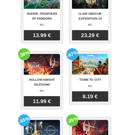
AVATAR: FRONTIERS
CLAIR OBSCUR:
OF PANDORA
EXPEDITION 33
PC
PC
13.99 €
23.29 €
-38%
-67%
HOLLOW KNIGHT:
TOWN TO CITY
SILKSONG
PC
PC
8.19 €
11.99 €
-55%
-35%