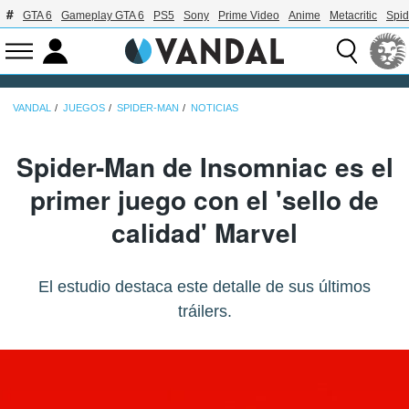
GTA 6
Gameplay GTA 6
PS5
Sony
Prime Video
Anime
Metacritic
Spi
VANDAL
JUEGOS
SPIDER-MAN
NOTICIAS
Spider-Man de Insomniac es el
primer juego con el 'sello de
calidad' Marvel
El estudio destaca este detalle de sus últimos
tráilers.