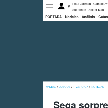
Peter Jackson
Gameplay 
Superman
Spider-Man
PORTADA
Noticias
Análisis
Guías
VANDAL
JUEGOS
F-ZERO GX
NOTICIAS
Sega sorpre