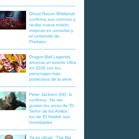
Ghost Recon Wildlands
confirma sus rumores y
recibe nueva misión,
mejoras en consolas y
el contenido de
Predator
Dragon Ball Legends
anuncia un evento Ultra
en 2026 con los
personajes más
poderosos de la serie
Peter Jackson (64), lo
confirma: 'No me
gustan los orcos de 'El
Señor de los Anillos',
los de 'El Hobbit' son
formidables'
Ya es oficial: 'The Big