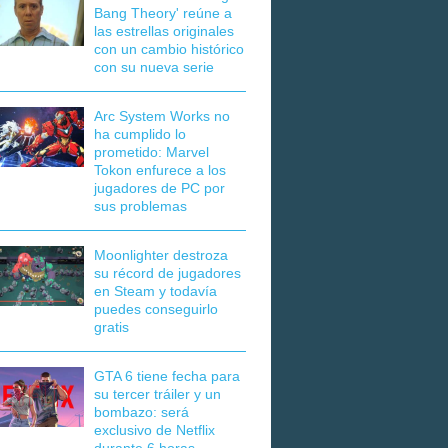
Bang Theory' reúne a
las estrellas originales
con un cambio histórico
con su nueva serie
Arc System Works no
ha cumplido lo
prometido: Marvel
Tokon enfurece a los
jugadores de PC por
sus problemas
Moonlighter destroza
su récord de jugadores
en Steam y todavía
puedes conseguirlo
gratis
GTA 6 tiene fecha para
su tercer tráiler y un
bombazo: será
exclusivo de Netflix