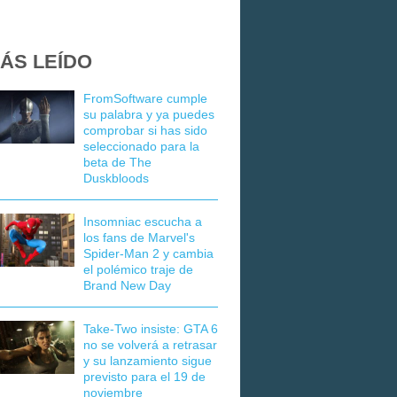
ÁS LEÍDO
FromSoftware cumple
su palabra y ya puedes
comprobar si has sido
seleccionado para la
beta de The
Duskbloods
Insomniac escucha a
los fans de Marvel's
Spider-Man 2 y cambia
el polémico traje de
Brand New Day
Take-Two insiste: GTA 6
no se volverá a retrasar
y su lanzamiento sigue
previsto para el 19 de
noviembre