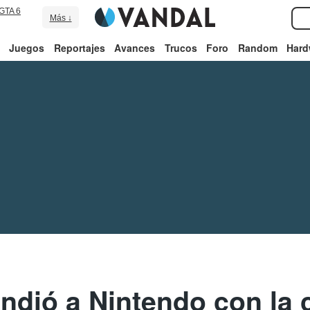
GTA 6
Más ↓
Juegos
Reportajes
Avances
Trucos
Foro
Random
Hard
ndió a Nintendo con la c