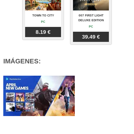
TOWN TO CITY
007 FIRST LIGHT
DELUXE EDITION
PC
PC
8.19 €
39.49 €
IMÁGENES: