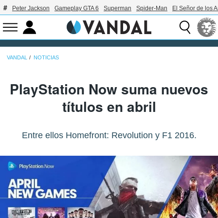
Peter Jackson
Gameplay GTA 6
Superman
Spider-Man
El Señor de los A
VANDAL
NOTICIAS
PlayStation Now suma nuevos
títulos en abril
Entre ellos Homefront: Revolution y F1 2016.