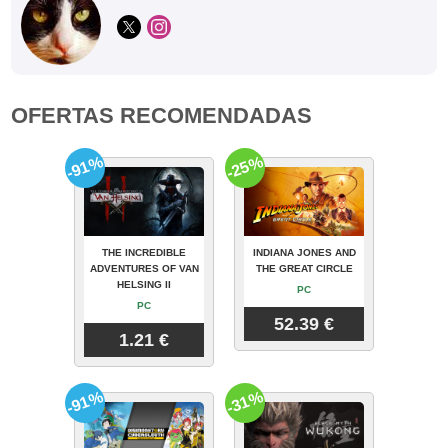
OFERTAS RECOMENDADAS
-91%
-25%
THE INCREDIBLE
INDIANA JONES AND
ADVENTURES OF VAN
THE GREAT CIRCLE
HELSING II
PC
PC
52.39 €
1.21 €
-91%
-31%