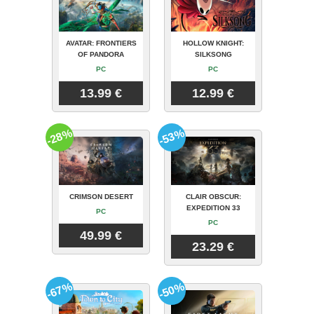
AVATAR: FRONTIERS
HOLLOW KNIGHT:
OF PANDORA
SILKSONG
PC
PC
13.99 €
12.99 €
-28%
-53%
CRIMSON DESERT
CLAIR OBSCUR:
EXPEDITION 33
PC
PC
49.99 €
23.29 €
-67%
-50%