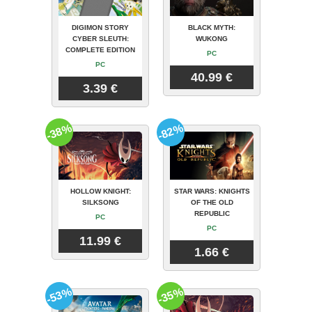
DIGIMON STORY
BLACK MYTH:
CYBER SLEUTH:
WUKONG
COMPLETE EDITION
PC
PC
40.99 €
3.39 €
-38%
-82%
HOLLOW KNIGHT:
STAR WARS: KNIGHTS
SILKSONG
OF THE OLD
REPUBLIC
PC
PC
11.99 €
1.66 €
-53%
-35%