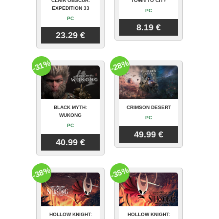
CLAIR OBSCUR:
TOWN TO CITY
EXPEDITION 33
PC
PC
8.19 €
23.29 €
-31%
-28%
BLACK MYTH:
CRIMSON DESERT
WUKONG
PC
PC
49.99 €
40.99 €
-38%
-35%
HOLLOW KNIGHT:
HOLLOW KNIGHT: