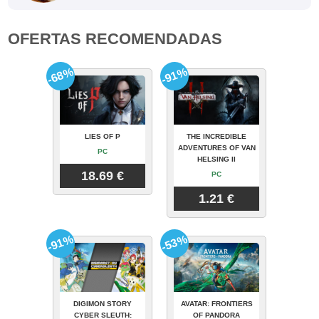
OFERTAS RECOMENDADAS
-68%
-91%
LIES OF P
THE INCREDIBLE
ADVENTURES OF VAN
PC
HELSING II
18.69 €
PC
1.21 €
-91%
-53%
DIGIMON STORY
AVATAR: FRONTIERS
CYBER SLEUTH:
OF PANDORA