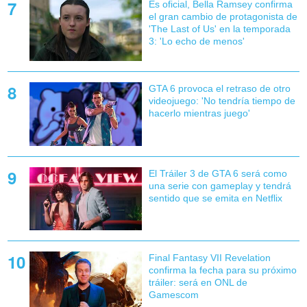
Es oficial, Bella Ramsey confirma
el gran cambio de protagonista de
'The Last of Us' en la temporada
3: 'Lo echo de menos'
GTA 6 provoca el retraso de otro
videojuego: 'No tendría tiempo de
hacerlo mientras juego'
El Tráiler 3 de GTA 6 será como
una serie con gameplay y tendrá
sentido que se emita en Netflix
Final Fantasy VII Revelation
confirma la fecha para su próximo
tráiler: será en ONL de
Gamescom