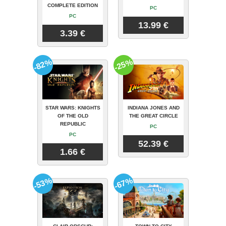
COMPLETE EDITION
PC
PC
13.99 €
3.39 €
-82%
-25%
STAR WARS: KNIGHTS
INDIANA JONES AND
OF THE OLD
THE GREAT CIRCLE
REPUBLIC
PC
PC
52.39 €
1.66 €
-53%
-67%