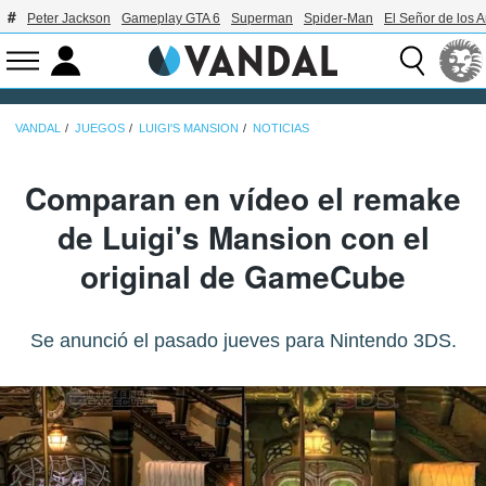
Peter Jackson
Gameplay GTA 6
Superman
Spider-Man
El Señor de los A
VANDAL
JUEGOS
LUIGI'S MANSION
NOTICIAS
Comparan en vídeo el remake
de Luigi's Mansion con el
original de GameCube
Se anunció el pasado jueves para Nintendo 3DS.