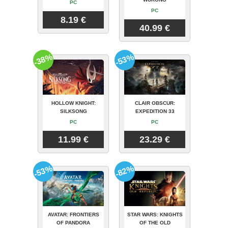
PC
PC
8.19 €
40.99 €
-38%
-53%
HOLLOW KNIGHT:
CLAIR OBSCUR:
SILKSONG
EXPEDITION 33
PC
PC
11.99 €
23.29 €
-53%
-82%
AVATAR: FRONTIERS
STAR WARS: KNIGHTS
OF PANDORA
OF THE OLD