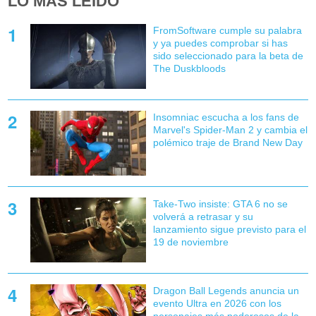
LO MÁS LEÍDO
FromSoftware cumple su palabra
y ya puedes comprobar si has
sido seleccionado para la beta de
The Duskbloods
Insomniac escucha a los fans de
Marvel's Spider-Man 2 y cambia el
polémico traje de Brand New Day
Take-Two insiste: GTA 6 no se
volverá a retrasar y su
lanzamiento sigue previsto para el
19 de noviembre
Dragon Ball Legends anuncia un
evento Ultra en 2026 con los
personajes más poderosos de la