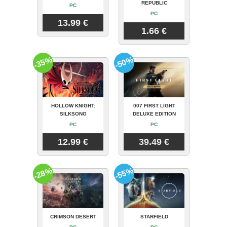
REPUBLIC
PC
PC
13.99 €
1.66 €
-35%
-50%
HOLLOW KNIGHT:
007 FIRST LIGHT
SILKSONG
DELUXE EDITION
PC
PC
12.99 €
39.49 €
-28%
-55%
CRIMSON DESERT
STARFIELD