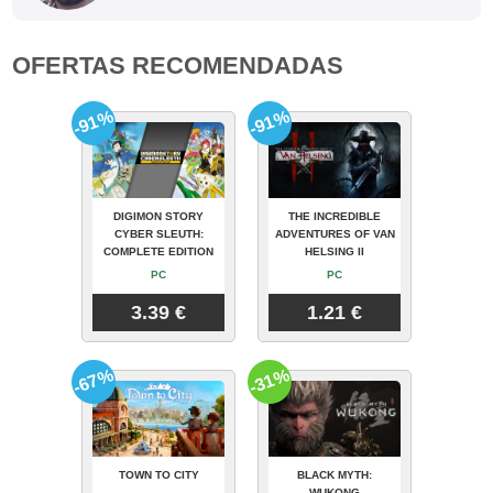
OFERTAS RECOMENDADAS
-91%
-91%
DIGIMON STORY
THE INCREDIBLE
CYBER SLEUTH:
ADVENTURES OF VAN
COMPLETE EDITION
HELSING II
PC
PC
3.39 €
1.21 €
-67%
-31%
TOWN TO CITY
BLACK MYTH:
WUKONG