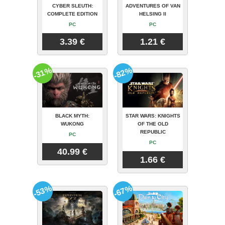
CYBER SLEUTH:
ADVENTURES OF VAN
COMPLETE EDITION
HELSING II
PC
PC
3.39 €
1.21 €
-31%
-82%
BLACK MYTH:
STAR WARS: KNIGHTS
WUKONG
OF THE OLD
REPUBLIC
PC
PC
40.99 €
1.66 €
-53%
-67%