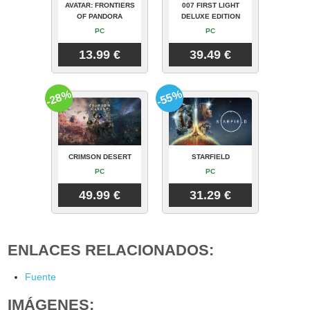
AVATAR: FRONTIERS
007 FIRST LIGHT
OF PANDORA
DELUXE EDITION
PC
PC
13.99 €
39.49 €
-28%
-55%
CRIMSON DESERT
STARFIELD
PC
PC
49.99 €
31.29 €
ENLACES RELACIONADOS:
Fuente
IMÁGENES: