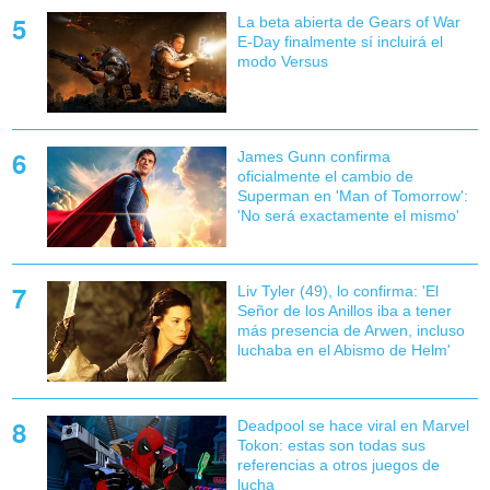
La beta abierta de Gears of War
E-Day finalmente sí incluirá el
modo Versus
James Gunn confirma
oficialmente el cambio de
Superman en 'Man of Tomorrow':
'No será exactamente el mismo'
Liv Tyler (49), lo confirma: 'El
Señor de los Anillos iba a tener
más presencia de Arwen, incluso
luchaba en el Abismo de Helm'
Deadpool se hace viral en Marvel
Tokon: estas son todas sus
referencias a otros juegos de
lucha