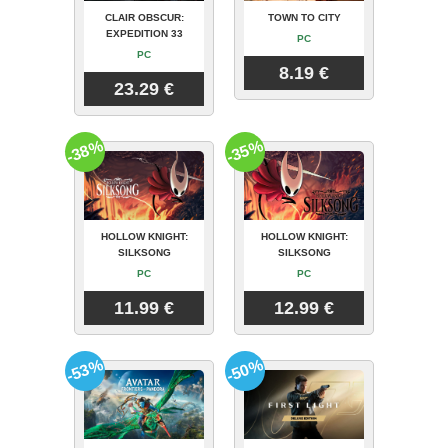
CLAIR OBSCUR:
TOWN TO CITY
EXPEDITION 33
PC
PC
8.19 €
23.29 €
-38%
-35%
HOLLOW KNIGHT:
HOLLOW KNIGHT:
SILKSONG
SILKSONG
PC
PC
11.99 €
12.99 €
-53%
-50%