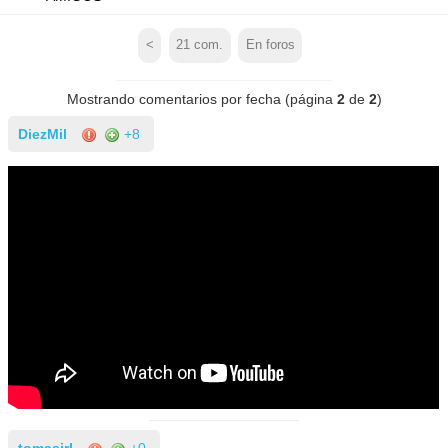
<
21
com.
En foros
Mostrando comentarios por fecha (página
2
de
2
)
DiezMil
+8