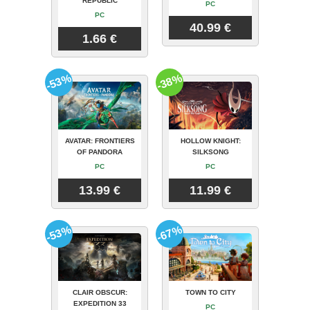
REPUBLIC
PC
PC
40.99 €
1.66 €
-53%
-38%
AVATAR: FRONTIERS
HOLLOW KNIGHT:
OF PANDORA
SILKSONG
PC
PC
13.99 €
11.99 €
-53%
-67%
CLAIR OBSCUR:
TOWN TO CITY
EXPEDITION 33
PC