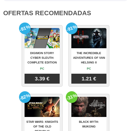
OFERTAS RECOMENDADAS
-91%
-91%
DIGIMON STORY
THE INCREDIBLE
CYBER SLEUTH:
ADVENTURES OF VAN
COMPLETE EDITION
HELSING II
PC
PC
3.39 €
1.21 €
-82%
-31%
STAR WARS: KNIGHTS
BLACK MYTH:
OF THE OLD
WUKONG