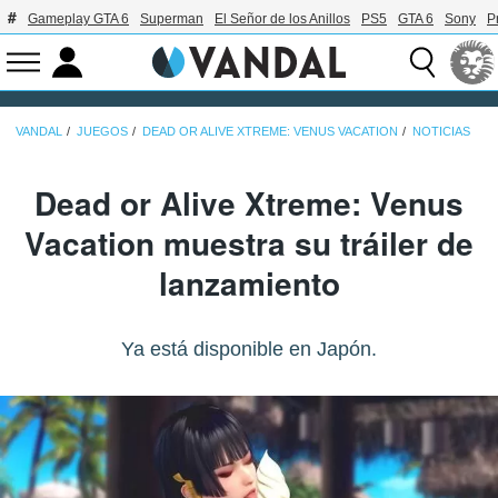
Gameplay GTA 6
Superman
El Señor de los Anillos
PS5
GTA 6
Sony
P
VANDAL
JUEGOS
DEAD OR ALIVE XTREME: VENUS VACATION
NOTICIAS
Dead or Alive Xtreme: Venus
Vacation muestra su tráiler de
lanzamiento
Ya está disponible en Japón.