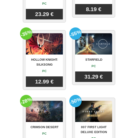
PC
8.19 €
23.29 €
-35%
-55%
HOLLOW KNIGHT:
STARFIELD
SILKSONG
PC
PC
31.29 €
12.99 €
-28%
-50%
CRIMSON DESERT
007 FIRST LIGHT
DELUXE EDITION
PC