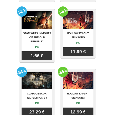
-82%
-38%
STAR WARS: KNIGHTS
HOLLOW KNIGHT:
OF THE OLD
SILKSONG
REPUBLIC
PC
PC
11.99 €
1.66 €
-53%
-35%
CLAIR OBSCUR:
HOLLOW KNIGHT:
EXPEDITION 33
SILKSONG
PC
PC
23.29 €
12.99 €