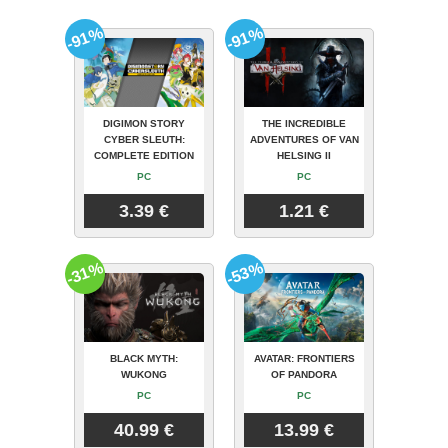
-91%
-91%
DIGIMON STORY
THE INCREDIBLE
CYBER SLEUTH:
ADVENTURES OF VAN
COMPLETE EDITION
HELSING II
PC
PC
3.39 €
1.21 €
-31%
-53%
BLACK MYTH:
AVATAR: FRONTIERS
WUKONG
OF PANDORA
PC
PC
40.99 €
13.99 €