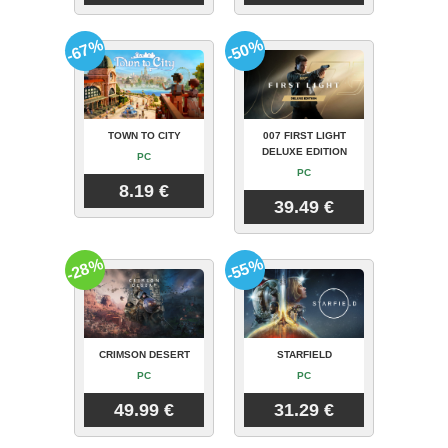
-67%
-50%
TOWN TO CITY
007 FIRST LIGHT
DELUXE EDITION
PC
PC
8.19 €
39.49 €
-28%
-55%
CRIMSON DESERT
STARFIELD
PC
PC
49.99 €
31.29 €