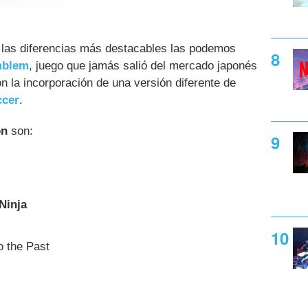
, las diferencias más destacables las podemos
mblem
, juego que jamás salió del mercado japonés
on la incorporación de una versión diferente de
ccer
.
ón
son:
Ninja
o the Past