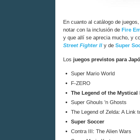
En cuanto al catálogo de juegos
notar con la inclusión de
Fire E
y que allí se aprecia mucho, y c
Street Fighter II
y de
Super So
Los
juegos previstos para Jap
Super Mario World
F-ZERO
The Legend of the Mystical 
Super Ghouls 'n Ghosts
The Legend of Zelda: A Link t
Super Soccer
Contra III: The Alien Wars