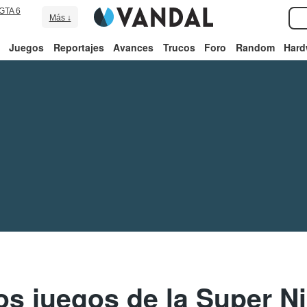
GTA 6
Más ↓
Juegos
Reportajes
Avances
Trucos
Foro
Random
Hard
os juegos de la Super N