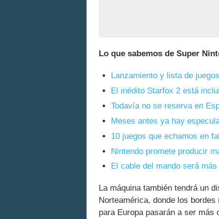
Lo que sabemos de Super Nint
Lanzamiento y lista de juego
El inédito Starfox 2 está inclu
Todavía no se reserva en Es
Meses antes ya hay especul
10 juegos que echamos en fa
Nintendo promete producir m
El cable del mando será más 
La máquina también tendrá un di
Norteamérica, donde los bordes 
para Europa pasarán a ser más 