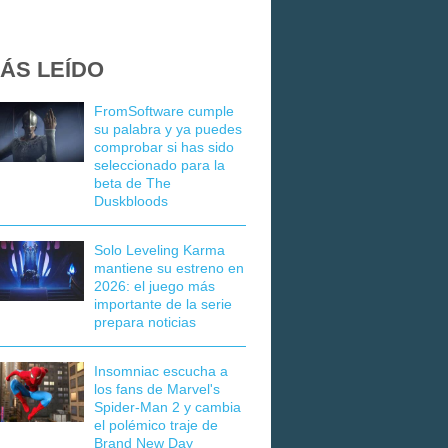
ÁS LEÍDO
FromSoftware cumple
su palabra y ya puedes
comprobar si has sido
seleccionado para la
beta de The
Duskbloods
Solo Leveling Karma
mantiene su estreno en
2026: el juego más
importante de la serie
prepara noticias
Insomniac escucha a
los fans de Marvel's
Spider-Man 2 y cambia
el polémico traje de
Brand New Day