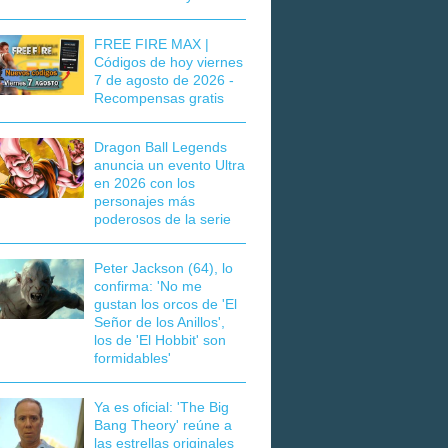
FREE FIRE MAX |
Códigos de hoy viernes
7 de agosto de 2026 -
Recompensas gratis
Dragon Ball Legends
anuncia un evento Ultra
en 2026 con los
personajes más
poderosos de la serie
Peter Jackson (64), lo
confirma: 'No me
gustan los orcos de 'El
Señor de los Anillos',
los de 'El Hobbit' son
formidables'
Ya es oficial: 'The Big
Bang Theory' reúne a
las estrellas originales