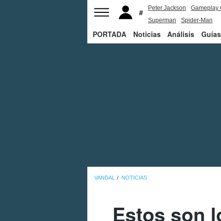
Peter Jackson
Gameplay 
Superman
Spider-Man
PORTADA
Noticias
Análisis
Guías
VANDAL
NOTICIAS
Estos son l