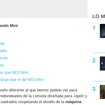
LO M
endo Mini
s
ido
paña
ación
lta
ás que NES Mini
largo que el de NES Mini
seño diferente al que hemos podido ver para
redondeados de la consola diseñada para Japón y
cuadrados respetando el diseño de la
máquina