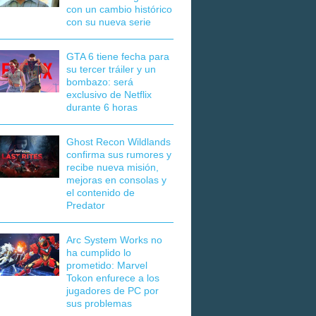
con un cambio histórico
con su nueva serie
GTA 6 tiene fecha para
su tercer tráiler y un
bombazo: será
exclusivo de Netflix
durante 6 horas
Ghost Recon Wildlands
confirma sus rumores y
recibe nueva misión,
mejoras en consolas y
el contenido de
Predator
Arc System Works no
ha cumplido lo
prometido: Marvel
Tokon enfurece a los
jugadores de PC por
sus problemas