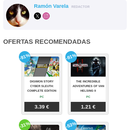
Ramón Varela
REDACTOR
OFERTAS RECOMENDADAS
-91%
-91%
DIGIMON STORY
THE INCREDIBLE
CYBER SLEUTH:
ADVENTURES OF VAN
COMPLETE EDITION
HELSING II
PC
PC
3.39 €
1.21 €
-31%
-53%