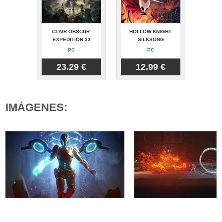
CLAIR OBSCUR:
HOLLOW KNIGHT:
EXPEDITION 33
SILKSONG
PC
PC
23.29 €
12.99 €
IMÁGENES: