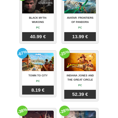
BLACK MYTH:
AVATAR: FRONTIERS
WUKONG
OF PANDORA
PC
PC
40.99 €
13.99 €
-67%
-25%
TOWN TO CITY
INDIANA JONES AND
THE GREAT CIRCLE
PC
PC
8.19 €
52.39 €
-38%
-28%