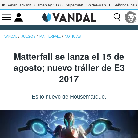
Peter Jackson
Gameplay GTA 6
Superman
Spider-Man
El Señor de los A
VANDAL
JUEGOS
MATTERFALL
NOTICIAS
Matterfall se lanza el 15 de
agosto; nuevo tráiler de E3
2017
Es lo nuevo de Housemarque.