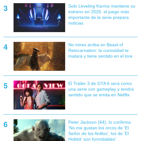
Solo Leveling Karma mantiene su
estreno en 2026: el juego más
importante de la serie prepara
noticias
No mires arriba en Beast of
Reincarnation: la curiosidad te
matará y tiene sentido en el lore
El Tráiler 3 de GTA 6 será como
una serie con gameplay y tendrá
sentido que se emita en Netflix
Peter Jackson (64), lo confirma:
'No me gustan los orcos de 'El
Señor de los Anillos', los de 'El
Hobbit' son formidables'