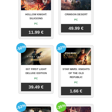
HOLLOW KNIGHT:
CRIMSON DESERT
SILKSONG
PC
PC
49.99 €
11.99 €
-50%
-82%
007 FIRST LIGHT
STAR WARS: KNIGHTS
DELUXE EDITION
OF THE OLD
REPUBLIC
PC
PC
39.49 €
1.66 €
-53%
-35%