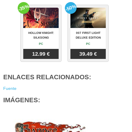
-35%
-50%
HOLLOW KNIGHT:
007 FIRST LIGHT
SILKSONG
DELUXE EDITION
PC
PC
12.99 €
39.49 €
ENLACES RELACIONADOS:
Fuente
IMÁGENES: