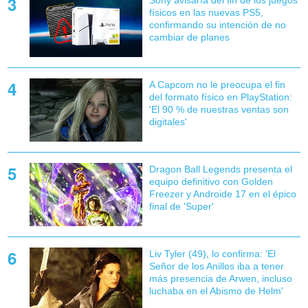
Sony avisaría del fin de los juegos
físicos en las nuevas PS5,
confirmando su intención de no
cambiar de planes
A Capcom no le preocupa el fin
del formato físico en PlayStation:
'El 90 % de nuestras ventas son
digitales'
Dragon Ball Legends presenta el
equipo definitivo con Golden
Freezer y Androide 17 en el épico
final de 'Super'
Liv Tyler (49), lo confirma: 'El
Señor de los Anillos iba a tener
más presencia de Arwen, incluso
luchaba en el Abismo de Helm'