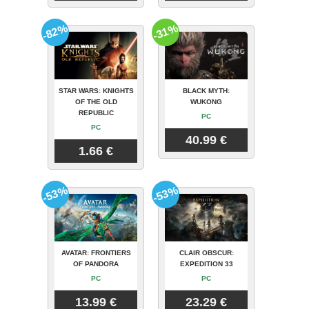
-82%
-31%
STAR WARS: KNIGHTS
BLACK MYTH:
OF THE OLD
WUKONG
REPUBLIC
PC
PC
40.99 €
1.66 €
-53%
-53%
AVATAR: FRONTIERS
CLAIR OBSCUR:
OF PANDORA
EXPEDITION 33
PC
PC
13.99 €
23.29 €