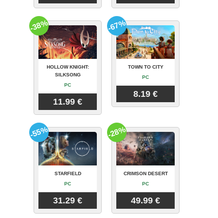
-38%
-67%
HOLLOW KNIGHT:
TOWN TO CITY
SILKSONG
PC
PC
8.19 €
11.99 €
-55%
-28%
STARFIELD
CRIMSON DESERT
PC
PC
31.29 €
49.99 €